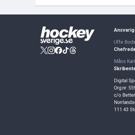
Ansvarig
Uffe Bodi
Chefreda
Måns Kar
Skribent
Digital S
Org.nr: 5
c/o Better
Norrlands
111 43 S