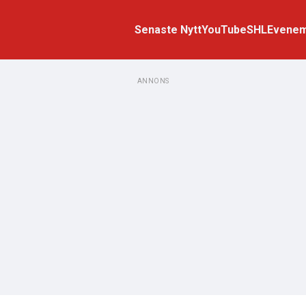
Senaste Nytt
YouTube
SHL
Evene
ANNONS