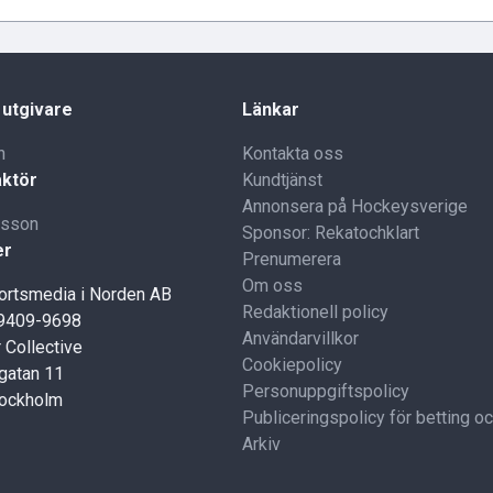
 utgivare
Länkar
n
Kontakta oss
ktör
Kundtjänst
Annonsera på Hockeysverige
lsson
Sponsor: Rekatochklart
er
Prenumerera
Om oss
portsmedia i Norden AB
Redaktionell policy
59409-9698
Användarvillkor
 Collective
Cookiepolicy
gatan 11
Personuppgiftspolicy
tockholm
Publiceringspolicy för betting o
Arkiv