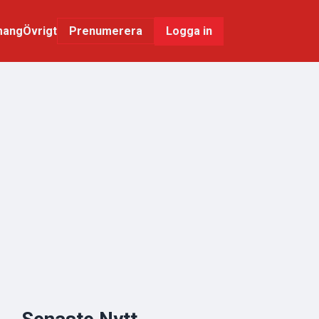
mang
Övrigt
Logga in
Prenumerera