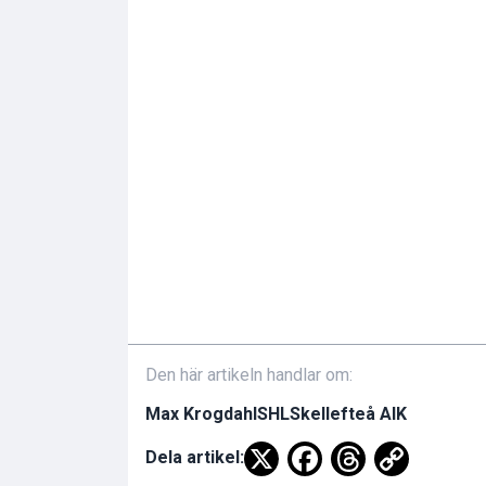
Den här artikeln handlar om:
Max Krogdahl
SHL
Skellefteå AIK
Dela artikel: