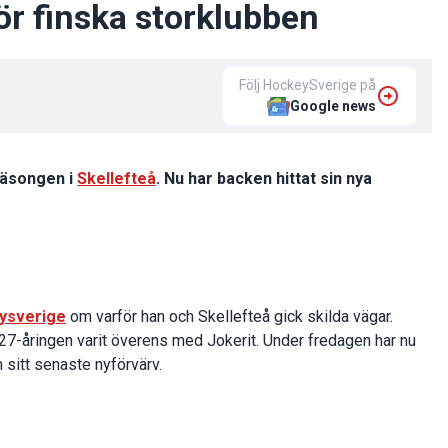
för finska storklubben
Följ HockeySverige på
Google news
säsongen i
Skellefteå
. Nu har backen hittat sin nya
ysverige
om varför han och Skellefteå gick skilda vägar.
27-åringen varit överens med Jokerit. Under fredagen har nu
sitt senaste nyförvärv.