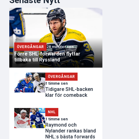
Senaste Nytt
ÖVERGÅNGAR
28 minuter sen
Förre SHL-forwarden flyttar
tillbaka till Ryssland
ÖVERGÅNGAR
1 timme sen
Tidigare SHL-backen
klar för comeback
NHL
1 timme sen
Raymond och
Nylander rankas bland
NHL:s bästa forwards