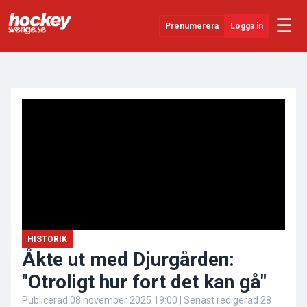
☰
Prenumerera
Logga in
ANNONS
Senaste Nytt
YouTube
SHL
Evenemang
Övrigt
HISTORIK
Åkte ut med Djurgården:
"Otroligt hur fort det kan gå"
Publicerad
08 november 2025 19:00
| Senast redigerad
28