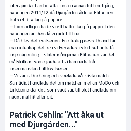
intervjun där han berättar om en annan tuff motgång,
säsongen 2011/12 då Djurgården åkte ur Elitserien
trots ett bra lag på pappret.
-- Förmodligen hade vi ett bättre lag på pappret den
säsongen än den då vi gick till final.
-- Då blev det kvalserien. En otrolig press. Ibland får
man inte ihop det och vi lyckades i stort sett inte få
ihop någonting. I slutomgångarna i Elitserien var det
målskillnad som gjorde att vi hamnade från
ingenmansland till kvalserien.
-- Vi var i Jönköping och spelade vår sista match.
Samtidigt handlade det om matchen mellan MoDo och
Linköping där det, som sagt var, till slut handlade om
något mål hit eller dit.
Patrick Cehlin: "Att åka ut
med Djurgården..."