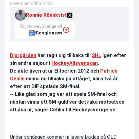
november 2025 14:22
Ronnie Rönnkvist
Följ HockeySverige på
Google news
Djurgården
har tagit sig tillbaka till
SHL
igen efter
sin andra sejour i
HockeyAllsvenskan
.
De åkte även ut ur Elitserien 2012 och
Patrick
Cehlin
minns nu tillbaka på uttåget, bara två år
efter att DIF spelade SM-final.
-- Lika glad som jag var att spela SM-final och
nästan vinna ett SM-guld var det raka motsatsen
att åka ur, säger Cehlin till Hockeysverige.se.
Under söndagen kommer ni läsare bjudas på OLD