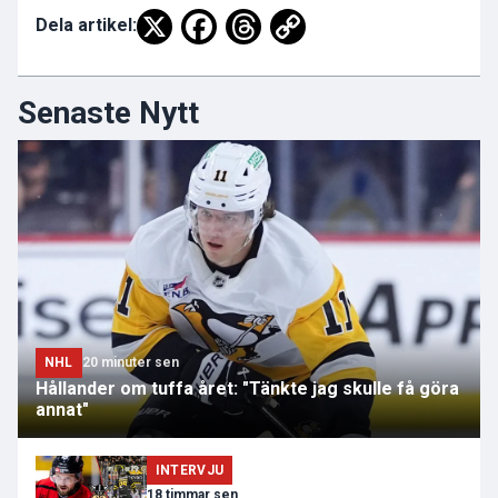
Dela artikel:
Senaste Nytt
NHL
20 minuter sen
Hållander om tuffa året: "Tänkte jag skulle få göra
annat"
INTERVJU
18 timmar sen