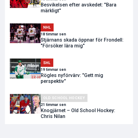
Besvikelsen efter avskedet: "Bara
märkligt"
NHL
18 timmar sen
Stjärnans skada öppnar för Frondell:
"Försöker lära mig"
SHL
19 timmar sen
Rögles nyförvärv: "Gett mig
perspektiv"
OLD SCHOOL HOCKEY
21 timmar sen
Knogjärnet – Old School Hockey:
Chris Nilan