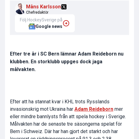
Måns Karlsson
Chefredaktör
Följ HockeySverige på
Google news
Efter tre år i SC Bern lämnar Adam Reideborn nu
klubben. En storklubb uppges dock jaga
målvakten.
Efter att ha stannat kvar i KHL trots Rysslands
invasionskrig mot Ukraina har
Adam Reideborn
mer
eller mindre bannlysts från att spela hockey i Sverige.
Målvakten har de senaste tre säsongerna spelat för
Bern i Schweiz. Där har han gjort det starkt och har
levererat en räddningsprocent på 91,3 och 2,38