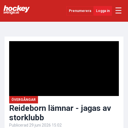
☰
Prenumerera
Logga in
ANNONS
Senaste Nytt
YouTube
SHL
Evenemang
Övrigt
ÖVERGÅNGAR
Reideborn lämnar - jagas av
storklubb
Publicerad
29 juni 2026 15:02