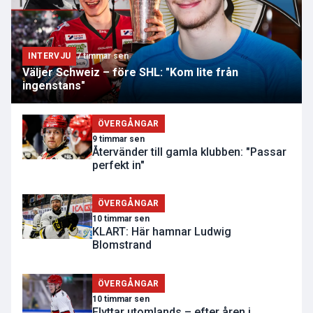
INTERVJU
7 timmar sen
Väljer Schweiz – före SHL: "Kom lite från
ingenstans"
ÖVERGÅNGAR
9 timmar sen
Återvänder till gamla klubben: "Passar
perfekt in"
ÖVERGÅNGAR
10 timmar sen
KLART: Här hamnar Ludwig
Blomstrand
ÖVERGÅNGAR
10 timmar sen
Flyttar utomlands – efter åren i