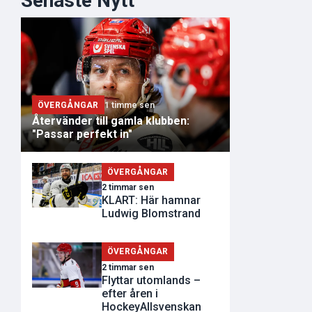
Senaste Nytt
ÖVERGÅNGAR
1 timme sen
Återvänder till gamla klubben:
"Passar perfekt in"
ÖVERGÅNGAR
2 timmar sen
KLART: Här hamnar
Ludwig Blomstrand
ÖVERGÅNGAR
2 timmar sen
Flyttar utomlands –
efter åren i
HockeyAllsvenskan