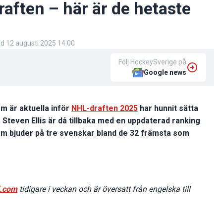
aften – här är de hetaste
ad
12 augusti 2025 14:00
Följ HockeySverige på
Google news
m är aktuella inför
NHL-draften 2025
har hunnit sätta
Steven Ellis är då tillbaka med en uppdaterad ranking
som bjuder på tre svenskar bland de 32 främsta som
f.com
tidigare i veckan och är översatt från engelska till