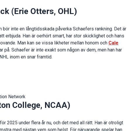
ck (Erie Otters, OHL)
tan bör inte en långtidsskada påverka Schaefers rankning. Det är
 att erbjuda. Han är oerhört smart, har stor skicklighet och hans
et lovande. Man kan se vissa likheter mellan honom och
Cale
lar på. Schaefer är inte exakt som någon av dem, men han har
i NHL inom en snar framtid.
tion Network
ston College, NCAA)
r 2025 under flera år nu, och det med all rätt. Han är otroligt
lomstra med nästan vem som helst. För närvarande spelar han