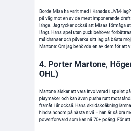
Borde Misa ha varit med i Kanadas JVM-lag? 
på väg mot en av de mest imponerande draft
länge. Jag tycker också att Misas förmåga a
långt. Hans spel utan puck behöver förbättras,
målchanser och påverka sitt lag på bästa möjli
Martone: Om jag behövde en av dem för att vin
4. Porter Martone, Höge
OHL)
Martone älskar att vara involverad i spelet på
playmaker och kan även pusha runt motståndare
framåt i år också. Hans skridskoåkning lämnar 
hindra honom på nästa nivå – han är så bra me
powerforward som kan nå 70+ poäng. För att v