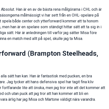
Absolut. Han är en av de bästa rena målgörarna i CHL och är
säsongerna målmässigt vi har sett från en OHL-spelare på
tt spela både center och ytterforward kommer att ta honom
 men han är en spelare som ständigt hittar sätt att ta sig in i
ga sätt. Här är anledningen till varför jag sätter Misa före
na en match med allt på spel, skulle jag ta Misa.
rforward (Brampton Steelheads,
 alla sätt han kan. Han är fantastisk med pucken, en bra
. Jag tycker att hans defensiva spel har tagit fina kliv
fortfarande lite att önska, men jag tror inte att det kommer att
d och utan puck att jag tror att han kommer att bli en
ara ärlig har jag Misa och Martone väldigt nära varandra.