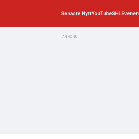
Senaste Nytt
YouTube
SHL
Evene
ANNONS