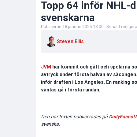
Topp 64 inför NHL-dr
svenskarna
Publicerad
18 januari 2025 13:00
| Senast rediger
Steven Ellis
JVM
har kommit och gått och spelarna so
avtryck under första halvan av säsongen. 
inför draften i Los Angeles. En ranking 
väntas gå i första rundan.
Den här texten publicerades på
DailyFaceof
svenska.