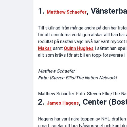
1.
, Vänsterba
Matthew Schaefer
Till skillnad från många andra på den här lis
för att scouterna verkligen älskar allt han har
resultat på nästan varje nivå har varit myck
Makar
samt
Quinn Hughes
i sättet han spe
allt som krävs för att bli en topp-försvarare 
Matthew Schaefer
Foto:
[Steven Ellis/The Nation Network]
Matthew Schaefer. Foto: Steven Ellis/The Na
2.
, Center (Bo
James Hagens
Hagens har varit nära toppen av NHL-draften fö
smart, spelar ett bra tvåvägsspel och kan b