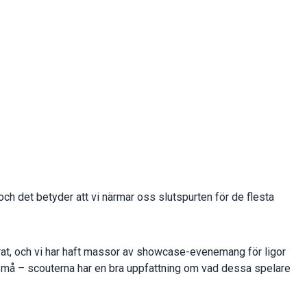
ch det betyder att vi närmar oss slutspurten för de flesta
rat, och vi har haft massor av showcase-evenemang för ligor
 små – scouterna har en bra uppfattning om vad dessa spelare