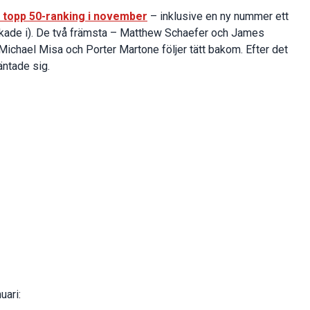
s topp 50-ranking i november
– inklusive en ny nummer ett
skade i). De två främsta – Matthew Schaefer och James
Michael Misa och Porter Martone följer tätt bakom. Efter det
äntade sig.
uari: