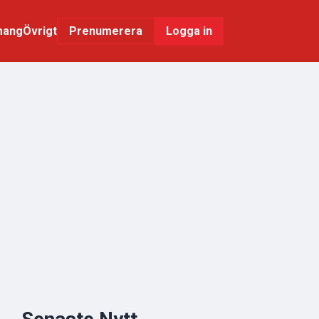
mang
Övrigt
Logga in
Prenumerera