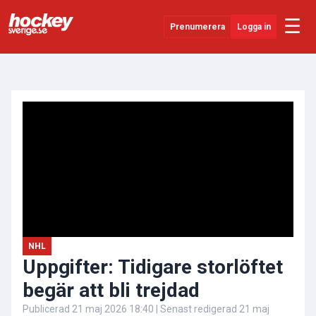
☰
Prenumerera
Logga in
ANNONS
Senaste Nytt
YouTube
SHL
Evenemang
Övrigt
NHL
Uppgifter: Tidigare storlöftet
begär att bli trejdad
Publicerad
21 maj 2026 18:40
| Senast redigerad
21 maj