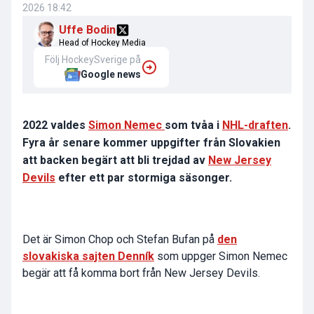
2026 18:42
Uffe Bodin
Head of Hockey Media
Följ HockeySverige på
Google news
2022 valdes
Simon Nemec
som tvåa i
NHL-draften
.
Fyra år senare kommer uppgifter från Slovakien
att backen begärt att bli trejdad av
New Jersey
Devils
efter ett par stormiga säsonger.
Det är Simon Chop och Stefan Bufan på
den
slovakiska sajten Denník
som uppger Simon Nemec
begär att få komma bort från New Jersey Devils.