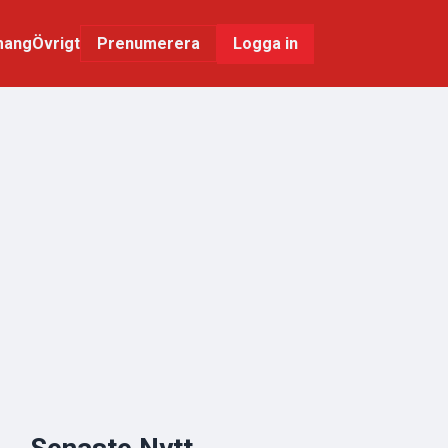
mang
Övrigt
Logga in
Prenumerera