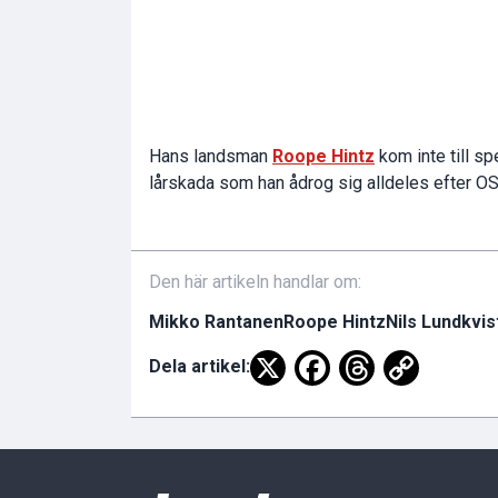
Hans landsman
Roope Hintz
kom inte till spe
lårskada som han ådrog sig alldeles efter OS
Den här artikeln handlar om:
Mikko Rantanen
Roope Hintz
Nils Lundkvis
Dela artikel: