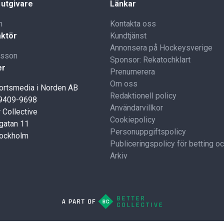
 utgivare
Länkar
n
Kontakta oss
ktör
Kundtjänst
Annonsera på Hockeysverige
lsson
Sponsor: Rekatochklart
er
Prenumerera
Om oss
portsmedia i Norden AB
Redaktionell policy
59409-9698
Användarvillkor
 Collective
Cookiepolicy
gatan 11
Personuppgiftspolicy
tockholm
Publiceringspolicy för betting o
Arkiv