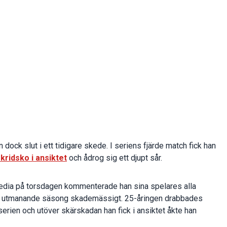
dock slut i ett tidigare skede. I seriens fjärde match fick han
ridsko i ansiktet
och ådrog sig ett djupt sår.
edia på torsdagen kommenterade han sina spelares alla
t en utmanande säsong skademässigt. 25-åringen drabbades
erien och utöver skärskadan han fick i ansiktet åkte han