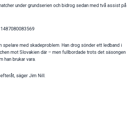
matcher under grundserien och bidrog sedan med två assist på
2411487080083569
n spelare med skadeproblem. Han drog sönder ett ledband i
hen mot Slovakien där – men fullbordade trots det säsongen
m han brukar vara.
 efteråt, säger Jim Nill.