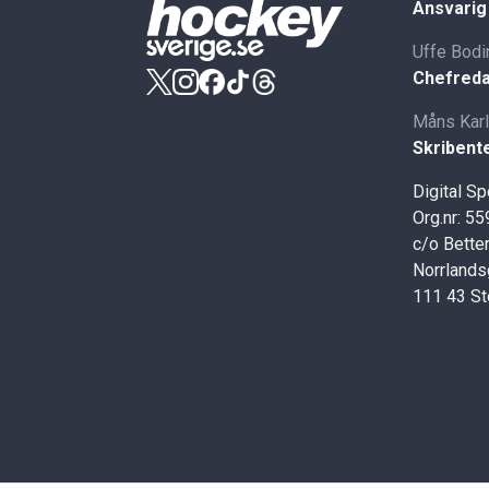
Ansvarig
Uffe Bodi
Chefreda
Måns Kar
Skribent
Digital S
Org.nr: 5
c/o Better
Norrlands
111 43 S