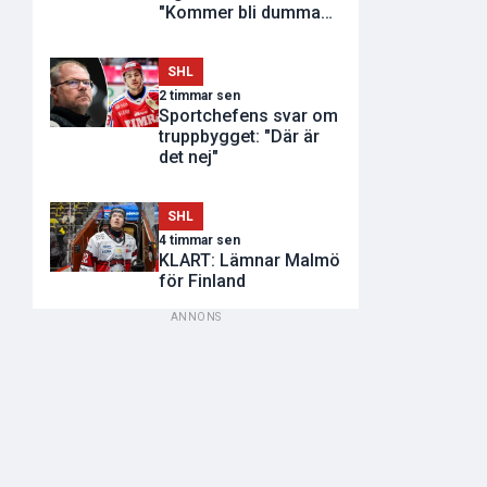
"Kommer bli dumma
utvisningar"
SHL
2 timmar sen
Sportchefens svar om
truppbygget: "Där är
det nej"
SHL
4 timmar sen
KLART: Lämnar Malmö
för Finland
ANNONS