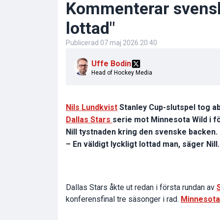
Kommenterar svenske
lottad"
Publicerad
07 maj 2026 20:40
Uffe Bodin
Head of Hockey Media
Nils Lundkvist
Stanley Cup-slutspel tog ab
Dallas Stars
serie mot Minnesota Wild i f
Nill tystnaden kring den svenske backen.
– En väldigt lyckligt lottad man, säger Nill.
Dallas Stars åkte ut redan i första rundan av
konferensfinal tre säsonger i rad.
Minnesota