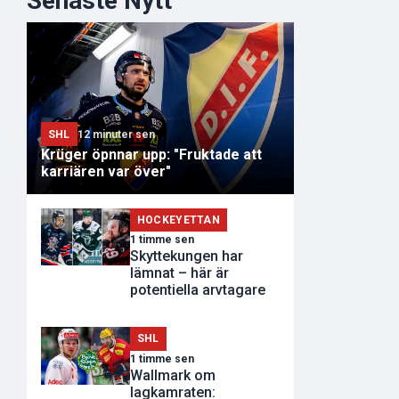
Senaste Nytt
SHL
12 minuter sen
Krüger öpnnar upp: "Fruktade att
karriären var över"
HOCKEYETTAN
1 timme sen
Skyttekungen har
lämnat – här är
potentiella arvtagare
SHL
1 timme sen
Wallmark om
lagkamraten: