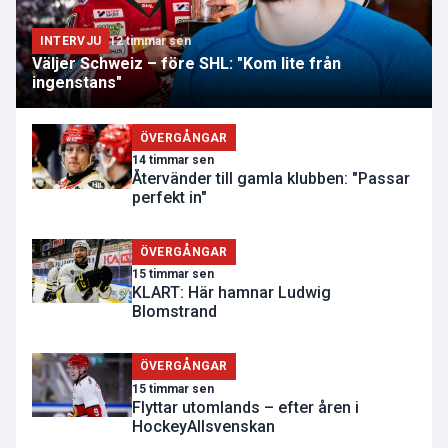
INTERVJU
12 timmar sen
Väljer Schweiz – före SHL: "Kom lite från
ingenstans"
ÖVERGÅNGAR
14 timmar sen
Återvänder till gamla klubben: "Passar
perfekt in"
ÖVERGÅNGAR
15 timmar sen
KLART: Här hamnar Ludwig
Blomstrand
ÖVERGÅNGAR
15 timmar sen
Flyttar utomlands – efter åren i
HockeyAllsvenskan