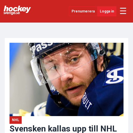
☰
Prenumerera
Logga in
ANNONS
Senaste Nytt
YouTube
SHL
Evenemang
Övrigt
NHL
Svensken kallas upp till NHL