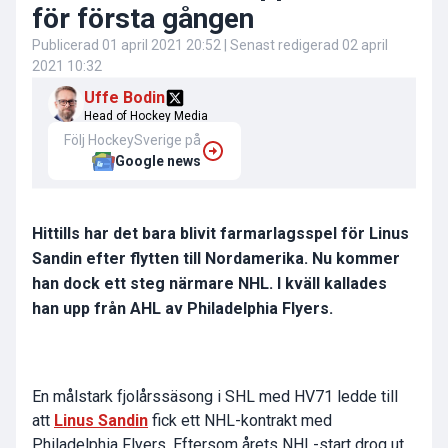
för första gången
Publicerad
01 april 2021 20:52
| Senast redigerad
02 april
2021 10:32
Uffe Bodin
Head of Hockey Media
Följ HockeySverige på
Google news
Hittills har det bara blivit farmarlagsspel för Linus
Sandin efter flytten till Nordamerika. Nu kommer
han dock ett steg närmare NHL. I kväll kallades
han upp från AHL av Philadelphia Flyers.
En målstark fjolårssäsong i SHL med HV71 ledde till
att
Linus Sandin
fick ett NHL-kontrakt med
Philadelphia Flyers. Eftersom årets NHL-start drog ut