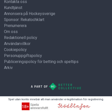
Kontakta oss
Kundtjänst
Annonsera på Hockeysverige
Sponsor: Rekatochklart
Prenumerera
Om oss
Redaktionell policy
Användarvillkor
Cookiepolicy
Personuppgiftspolicy
Publiceringspolicy för betting och speltips
Arkiv
Spel utan konto innebär att man använder e-legitimation för registrering.