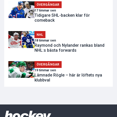
ÖVERGÅNGAR
17 timmar sen
Tidigare SHL-backen klar för
comeback
NHL
18 timmar sen
Raymond och Nylander rankas bland
NHL:s bästa forwards
ÖVERGÅNGAR
19 timmar sen
Lämnade Rögle – här är löftets nya
klubbval