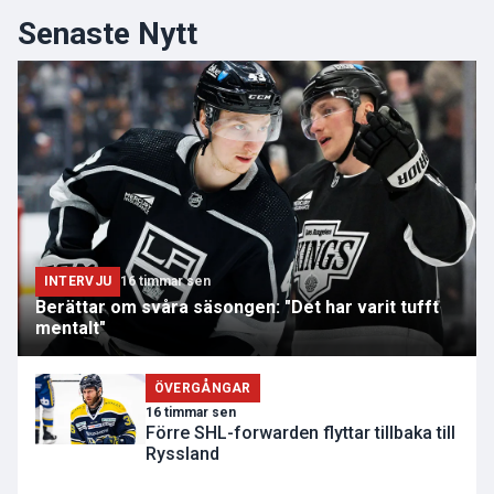
Senaste Nytt
INTERVJU
16 timmar sen
Berättar om svåra säsongen: "Det har varit tufft
mentalt"
ÖVERGÅNGAR
16 timmar sen
Förre SHL-forwarden flyttar tillbaka till
Ryssland