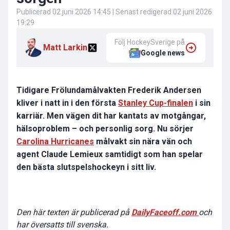
Publicerad
02 juni 2026 14:45
| Senast redigerad
02 juni 2026
19:29
Följ HockeySverige på
Matt Larkin
Google news
Tidigare Frölundamålvakten Frederik Andersen
kliver i natt in i den första
Stanley Cup-finalen
i sin
karriär. Men vägen dit har kantats av motgångar,
hälsoproblem – och personlig sorg. Nu sörjer
Carolina Hurricanes
målvakt sin nära vän och
agent Claude Lemieux samtidigt som han spelar
den bästa slutspelshockeyn i sitt liv.
Den här texten är publicerad på
DailyFaceoff.com
och
har översatts till svenska.