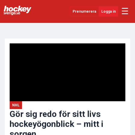
☰
Prenumerera
Logga in
ANNONS
Senaste Nytt
YouTube
SHL
Evenemang
Övrigt
NHL
Gör sig redo för sitt livs
hockeyögonblick – mitt i
sorgen