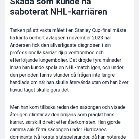
Skada som kunde ha
saboterat NHL-karriären
Tanken på att vakta målet i en Stanley Cup-final måste
ha känts oerhört avlägsen i november 2023 när
Andersen fick den allvarligaste diagnosen i sin
professionella karriär: djup ventrombos och
efterföljande lungembolier. Det dröjde fyra månader
innan han kunde spela en NHL-match igen, och under
den perioden fanns stunder då frågan inte längre
handlade om när han skulle återvända utan om han över
huvud taget skulle göra det.
Men han kom tillbaka redan den säsongen och visade
återigen glimtar av den briljans som präglat hans
karriär, särskilt direkt efter återkomsten. Han gjorde
samma sak förra säsongen under Hurricanes
dominanta två första slutspelsrundor, då han noterade