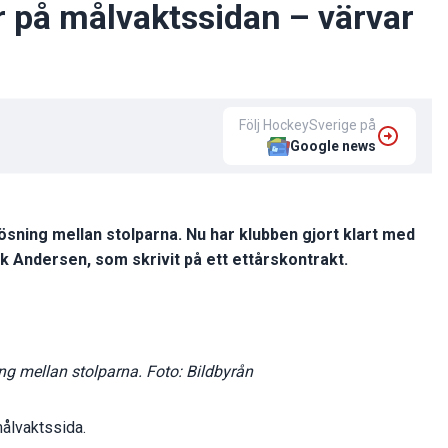
 på målvaktssidan – värvar
Följ HockeySverige på
Google news
lösning mellan stolparna. Nu har klubben gjort klart med
 Andersen, som skrivit på ett ettårskontrakt.
ng mellan stolparna. Foto: Bildbyrån
målvaktssida.