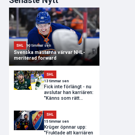
Senaste Nytt
SHL
10 timmar sen
Svenska mästarna värvar NHL-
meriterad forward
SHL
13 timmar sen
Fick inte förlängt - nu
avslutar han karriären:
"Känns som rätt
tidpunkt"
SHL
15 timmar sen
Krüger öpnnar upp:
"Fruktade att karriären