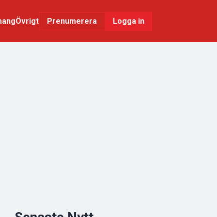
mang
Övrigt
Logga in
Prenumerera