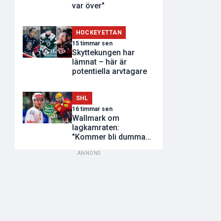
var över"
HOCKEYETTAN
15 timmar sen
Skyttekungen har
lämnat – här är
potentiella arvtagare
SHL
16 timmar sen
Wallmark om
lagkamraten:
"Kommer bli dumma
utvisningar"
ANNONS