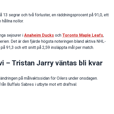
 13 segrar och två förluster, en räddningsprocent på 91,0, ett
hållna nollor.
nga sejourer i
Anaheim Ducks
och
Toronto Maple Leafs
,
erien. Det är den fjärde högsta noteringen bland aktiva NHL-
 på 91,3 och ett snitt på 2,59 insläppta mål per match.
i – Tristan Jarry väntas bli kvar
rändringen på målvaktssidan för Oilers under onsdagen.
rån Buffalo Sabres i utbyte mot ett draftval.