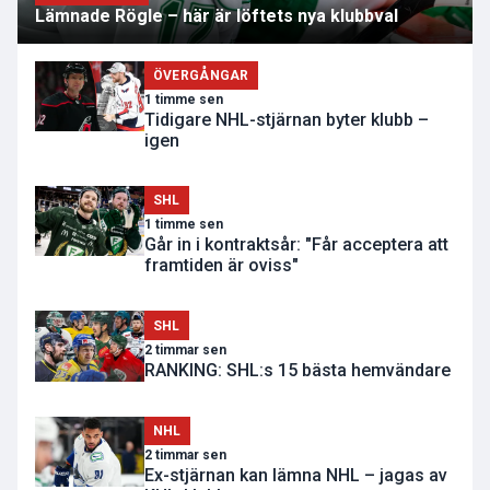
Lämnade Rögle – här är löftets nya klubbval
ÖVERGÅNGAR
1 timme sen
Tidigare NHL-stjärnan byter klubb –
igen
SHL
1 timme sen
Går in i kontraktsår: "Får acceptera att
framtiden är oviss"
SHL
2 timmar sen
RANKING: SHL:s 15 bästa hemvändare
NHL
2 timmar sen
Ex-stjärnan kan lämna NHL – jagas av