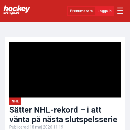
☰
Prenumerera
Logga in
ANNONS
Senaste Nytt
YouTube
SHL
Evenemang
Övrigt
NHL
Sätter NHL-rekord – i att
vänta på nästa slutspelsserie
Publicerad
18 maj 2026 11:19