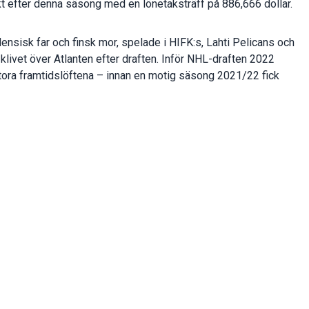
rakt efter denna säsong med en lönetaks­träff på 886,666 dollar.
nsisk far och finsk mor, spelade i HIFK:s, Lahti Pelicans och
klivet över Atlanten efter draften. Inför NHL-draften 2022
stora framtidslöftena – innan en motig säsong 2021/22 fick