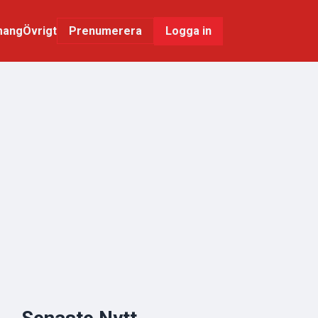
mang
Övrigt
Logga in
Prenumerera