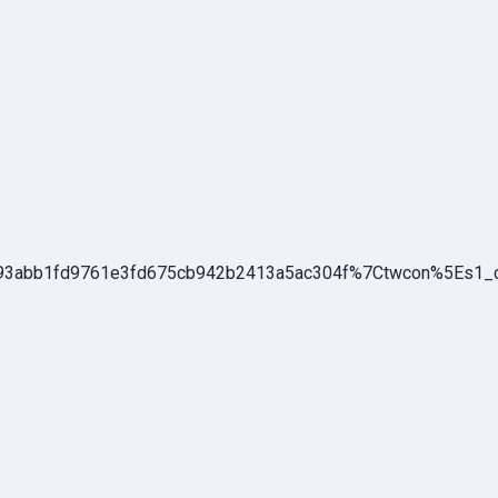
abb1fd9761e3fd675cb942b2413a5ac304f%7Ctwcon%5Es1_c10