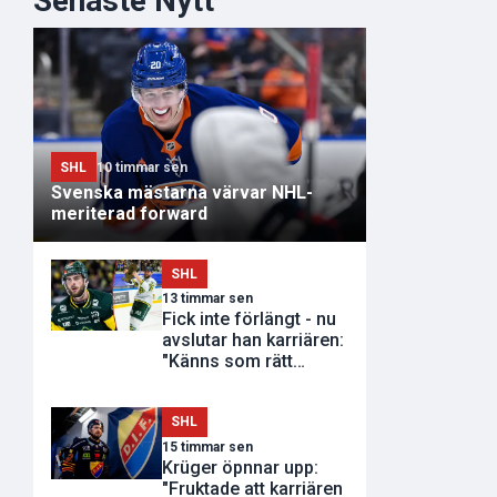
Senaste Nytt
SHL
10 timmar sen
Svenska mästarna värvar NHL-
meriterad forward
SHL
13 timmar sen
Fick inte förlängt - nu
avslutar han karriären:
"Känns som rätt
tidpunkt"
SHL
15 timmar sen
Krüger öpnnar upp:
"Fruktade att karriären