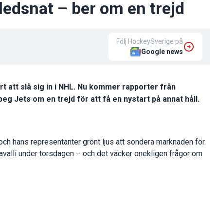
ledsnat – ber om en trejd
Följ HockeySverige på
Google news
rt att slå sig in i NHL. Nu kommer rapporter från
g Jets om en trejd för att få en nystart på annat håll.
ch hans representanter grönt ljus att sondera marknaden för
ravalli under torsdagen – och det väcker onekligen frågor om