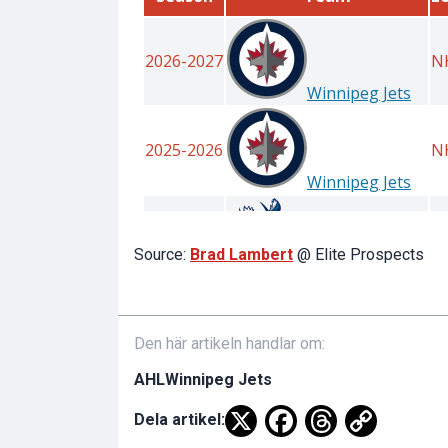
Source:
Brad Lambert
@ Elite Prospects
Den här artikeln handlar om:
AHL
Winnipeg Jets
Dela artikel: