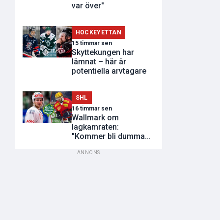
var över"
HOCKEYETTAN
15 timmar sen
Skyttekungen har
lämnat – här är
potentiella arvtagare
SHL
16 timmar sen
Wallmark om
lagkamraten:
"Kommer bli dumma
utvisningar"
ANNONS