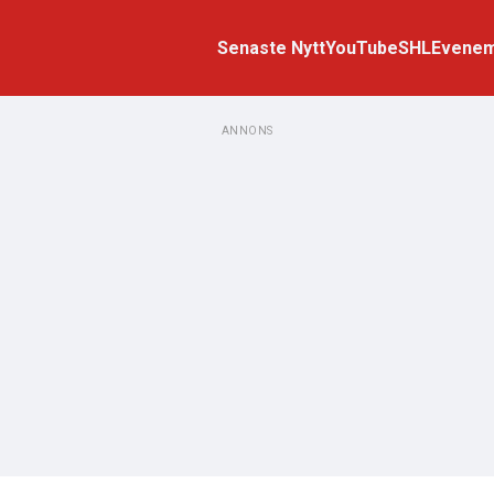
Senaste Nytt
YouTube
SHL
Evene
ANNONS