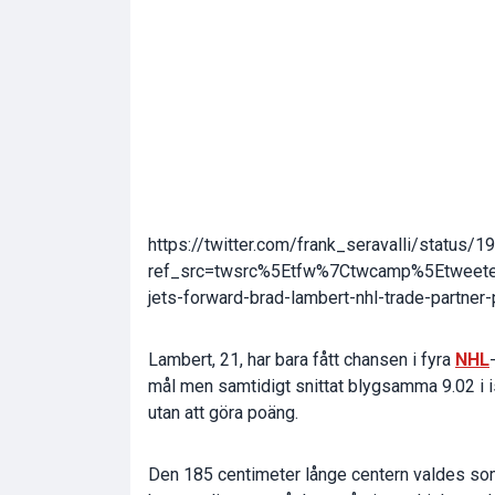
https://twitter.com/frank_seravalli/statu
ref_src=twsrc%5Etfw%7Ctwcamp%5Etweet
jets-forward-brad-lambert-nhl-trade-partner
Lambert, 21, har bara fått chansen i fyra
NHL
mål men samtidigt snittat blygsamma 9.02 i is
utan att göra poäng.
Den 185 centimeter långe centern valdes som