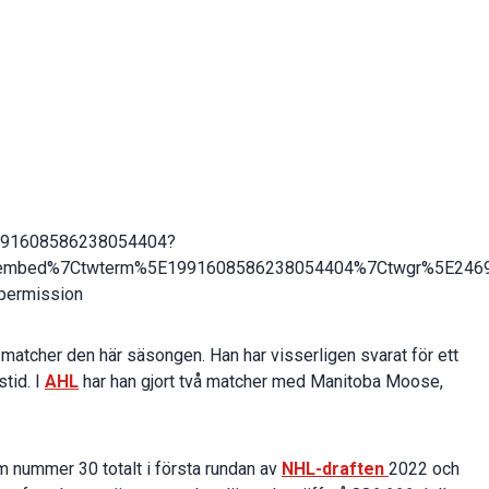
s/1991608586238054404?
embed%7Ctwterm%5E1991608586238054404%7Ctwgr%5E24693
-permission
-matcher den här säsongen. Han har visserligen svarat för ett
tid. I
AHL
har han gjort två matcher med Manitoba Moose,
 nummer 30 totalt i första rundan av
NHL-draften
2022 och