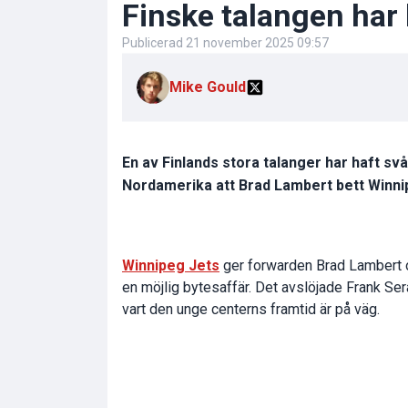
Finske talangen har 
Publicerad
21 november 2025 09:57
Mike Gould
En av Finlands stora talanger har haft svå
Nordamerika att Brad Lambert bett Winnipe
Winnipeg Jets
ger forwarden Brad Lambert o
en möjlig bytesaffär. Det avslöjade Frank Se
vart den unge centerns framtid är på väg.