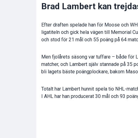
Brad Lambert kan trejda
Efter draften spelade han för Moose och WHL
ligatiteln och gick hela vägen till Memorial 
och stod för 21 mål och 55 poäng på 64 matc
Men fjolårets säsong var tuffare – både fö
matcher, och Lambert själv stannade på 35 po
bli lagets bäste poängplockare, bakom Mas
Totalt har Lambert hunnit spela tio NHL-matc
I AHL har han producerat 30 mål och 93 poä