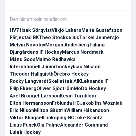
Den här artikeln handlar om:
HV71
Isak Sörqvist
Växjö Lakers
Malte Gustafsson
Färjestad BK
Theo Stockselius
Torkel Jennersjö
Melvin Novotny
Morgan Anderberg
Talang
Djurgårdens IF Hockey
Marcus Nordmark
Måns Goos
Malmö Redhawks
Internationell Juniorhockey
Isac Nilsson
Theodor Hallquisth
Örebro Hockey
Rocky Langvardt
Skellefteå AIK
Leksands IF
Filip Ekberg
Oliwer Sjöström
MoDo Hockey
Axel Bröngel-Larsson
Kevin Törnblom
Elton Hermansson
Frölunda HC
Jakob Ihs Wozniak
Eric Nilson
Milton Gästrin
William Håkansson
Viktor Klingsell
Linköping HC
Loke Krantz
Linus Funck
Ola Palme
Alexander Command
Luleå Hockey