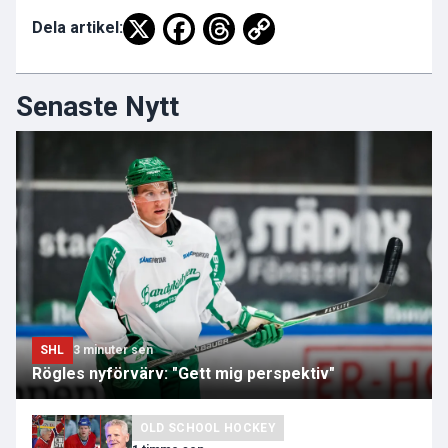
Dela artikel:
Senaste Nytt
SHL
3 minuter sen
Rögles nyförvärv: "Gett mig perspektiv"
OLD SCHOOL HOCKEY