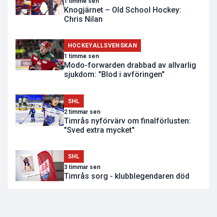
1 timme sen
Knogjärnet – Old School Hockey:
Chris Nilan
HOCKEYALLSVENSKAN
1 timme sen
Modo-forwarden drabbad av allvarlig
sjukdom: "Blod i avföringen"
SHL
2 timmar sen
Timrås nyförvärv om finalförlusten:
"Sved extra mycket"
SHL
3 timmar sen
Timrås sorg - klubblegendaren död