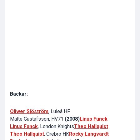
Backar:
Oliwer Sjöström
, Luleå HF
Malte Gustafsson, HV71
(2008)
Linus Funck
Linus Funck
, London Knights
Theo Hallquist
Theo Hallquist
, Örebro HK
Rocky Langvardt