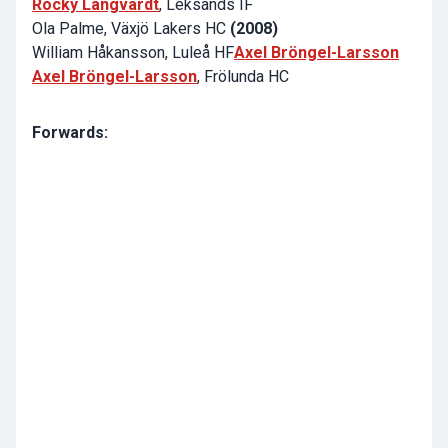
Rocky Langvardt
, Leksands IF
Ola Palme, Växjö Lakers HC
(2008)
William Håkansson, Luleå HF
Axel Bröngel-Larsson
Axel Bröngel-Larsson
, Frölunda HC
Forwards: