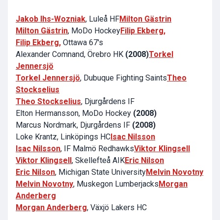
Jakob Ihs-Wozniak
, Luleå HF
Milton Gästrin
Milton Gästrin
, MoDo Hockey
Filip Ekberg,
Filip Ekberg,
Ottawa 67's
Alexander Comnand, Örebro HK
(2008)
Torkel
Jennersjö
Torkel Jennersjö
, Dubuque Fighting Saints
Theo
Stockselius
Theo Stockselius
, Djurgårdens IF
Elton Hermansson, MoDo Hockey
(2008)
Marcus Nordmark, Djurgårdens IF
(2008)
Loke Krantz, Linköpings HC
Isac Nilsson
Isac Nilsson
, IF Malmö Redhawks
Viktor Klingsell
Viktor Klingsell
, Skellefteå AIK
Eric Nilson
Eric Nilson
, Michigan State University
Melvin Novotny
Melvin Novotny
, Muskegon Lumberjacks
Morgan
Anderberg
Morgan Anderberg
, Växjö Lakers HC