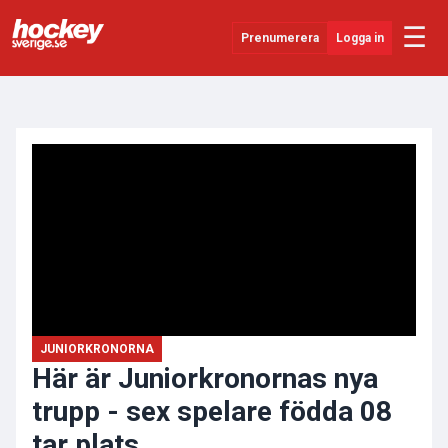
☰
Prenumerera
Logga in
ANNONS
Senaste Nytt
YouTube
SHL
Evenemang
Övrigt
JUNIORKRONORNA
Här är Juniorkronornas nya
trupp - sex spelare födda 08
tar plats