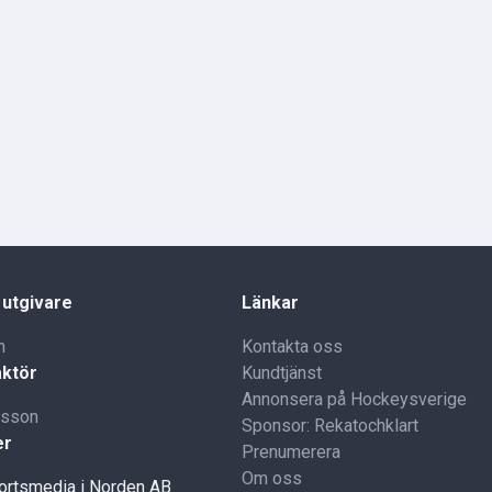
 utgivare
Länkar
n
Kontakta oss
ktör
Kundtjänst
Annonsera på Hockeysverige
lsson
Sponsor: Rekatochklart
er
Prenumerera
Om oss
portsmedia i Norden AB