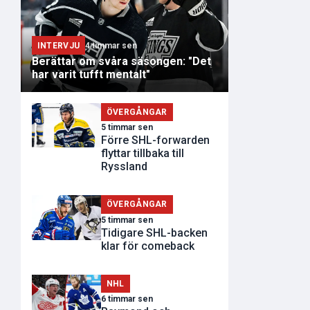
INTERVJU
4 timmar sen
Berättar om svåra säsongen: "Det
har varit tufft mentalt"
ÖVERGÅNGAR
5 timmar sen
Förre SHL-forwarden
flyttar tillbaka till
Ryssland
ÖVERGÅNGAR
5 timmar sen
Tidigare SHL-backen
klar för comeback
NHL
6 timmar sen