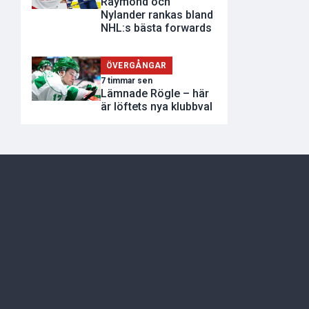
Raymond och
Nylander rankas bland
NHL:s bästa forwards
ÖVERGÅNGAR
7 timmar sen
Lämnade Rögle – här
är löftets nya klubbval