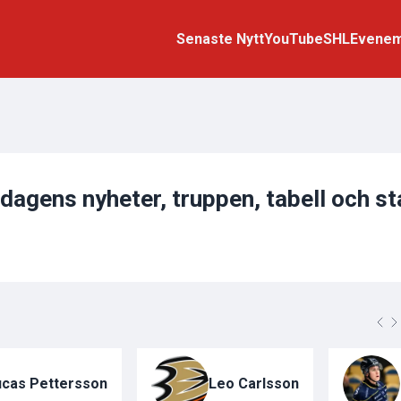
Senaste Nytt
YouTube
SHL
Evene
agens nyheter, truppen, tabell och sta
ucas Pettersson
Leo Carlsson