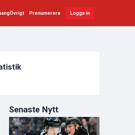
mang
Övrigt
Logga in
Prenumerera
tistik
Senaste Nytt
Herman Träff
Damian Clara