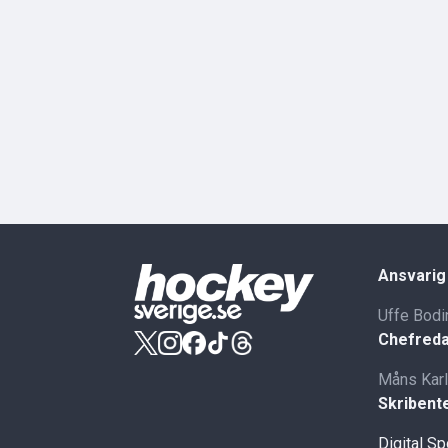
Ansvarig
Uffe Bodi
Chefreda
Måns Kar
Skribent
Digital S