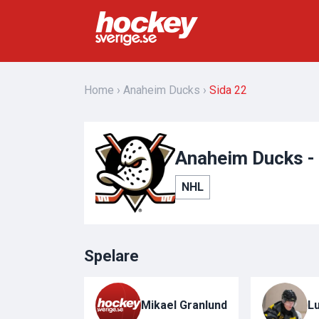
Home
Anaheim Ducks
Sida 22
Anaheim Ducks - d
NHL
Spelare
Mikael Granlund
L