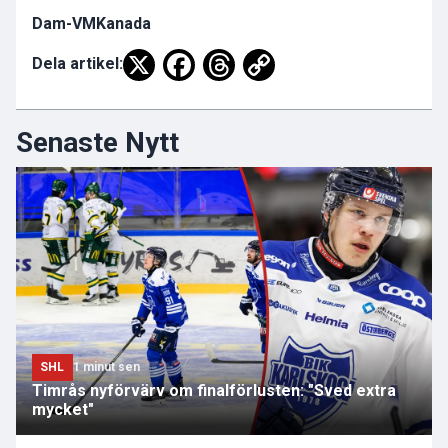
Dam-VM
Kanada
Dela artikel:
Senaste Nytt
SHL
1 minut sen
Timrås nyförvärv om finalförlusten: "Sved extra
mycket"