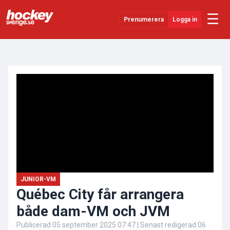
☰
Prenumerera
Logga in
ANNONS
Senaste Nytt
YouTube
SHL
Evenemang
Övrigt
JUNIOR-VM
Québec City får arrangera
både dam-VM och JVM
Publicerad
05 september 2025 07:47
| Senast redigerad
06