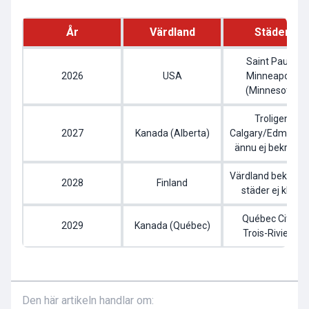
År
Värdland
Städer
Saint Paul &
2026
USA
Minneapolis
(Minnesota)
Troligen
2027
Kanada (Alberta)
Calgary/Edmonto
ännu ej bekräfta
Värdland bekräfta
2028
Finland
städer ej klara
Québec City &
2029
Kanada (Québec)
Trois-Rivieres
Den här artikeln handlar om: