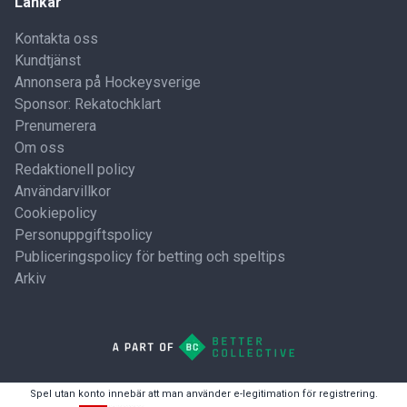
Länkar
Kontakta oss
Kundtjänst
Annonsera på Hockeysverige
Sponsor: Rekatochklart
Prenumerera
Om oss
Redaktionell policy
Användarvillkor
Cookiepolicy
Personuppgiftspolicy
Publiceringspolicy för betting och speltips
Arkiv
Spel utan konto innebär att man använder e-legitimation för registrering.