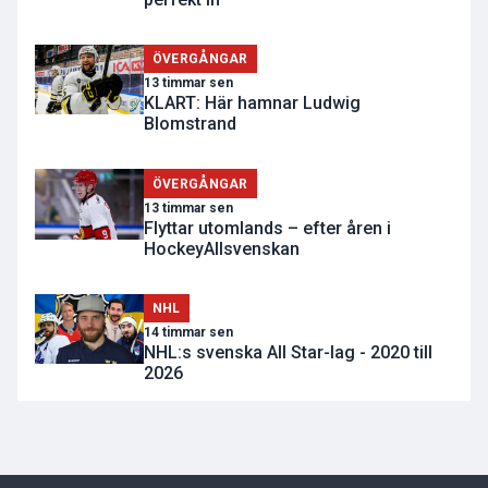
ÖVERGÅNGAR
13 timmar sen
KLART: Här hamnar Ludwig
Blomstrand
ÖVERGÅNGAR
13 timmar sen
Flyttar utomlands – efter åren i
HockeyAllsvenskan
NHL
14 timmar sen
NHL:s svenska All Star-lag - 2020 till
2026