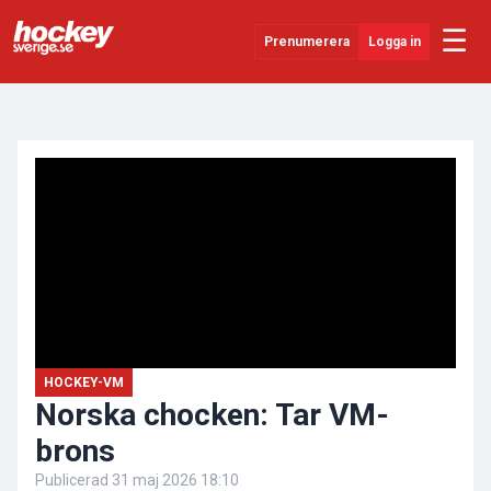
☰
Prenumerera
Logga in
ANNONS
Senaste Nytt
YouTube
SHL
Evenemang
Övrigt
HOCKEY-VM
Norska chocken: Tar VM-
brons
Publicerad
31 maj 2026 18:10