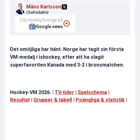
Måns Karlsson
Chefredaktör
Följ HockeySverige på
Google news
Det omöjliga har hänt. Norge har tagit sin första
VM-medalj i ishockey, efter att ha slagit
superfavoriten Kanada med 3-2 i bronsmatchen.
Hockey-VM 2026: |
TV-tider
|
Spelschema
|
Resultat
|
Grupper & tabell
|
Poängliga & statistik
|