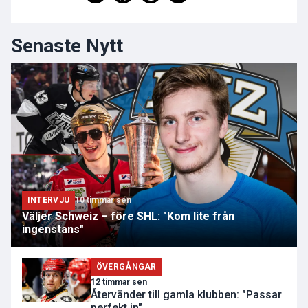
Senaste Nytt
INTERVJU
10 timmar sen
Väljer Schweiz – före SHL: "Kom lite från
ingenstans"
ÖVERGÅNGAR
12 timmar sen
Återvänder till gamla klubben: "Passar
perfekt in"