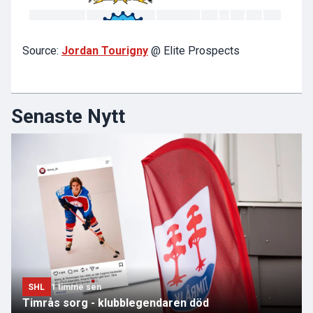
Source:
Jordan Tourigny
@ Elite Prospects
Senaste Nytt
SHL
1 timme sen
Timrås sorg - klubblegendaren död