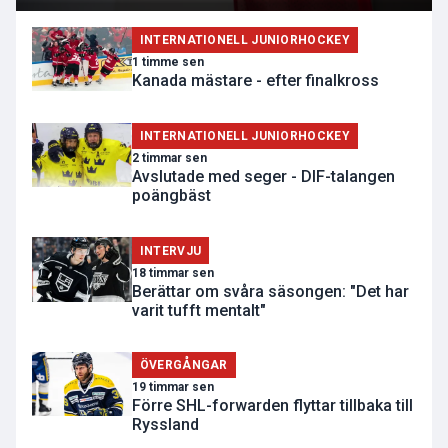
INTERNATIONELL JUNIORHOCKEY
1 timme sen
Kanada mästare - efter finalkross
INTERNATIONELL JUNIORHOCKEY
2 timmar sen
Avslutade med seger - DIF-talangen
poängbäst
INTERVJU
18 timmar sen
Berättar om svåra säsongen: "Det har
varit tufft mentalt"
ÖVERGÅNGAR
19 timmar sen
Förre SHL-forwarden flyttar tillbaka till
Ryssland