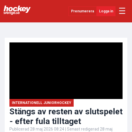
☰
Prenumerera
Logga in
ANNONS
Senaste Nytt
YouTube
SHL
Evenemang
Övrigt
INTERNATIONELL JUNIORHOCKEY
Stängs av resten av slutspelet
- efter fula tilltaget
Publicerad
28 maj 2026 08:24
| Senast redigerad
28 maj