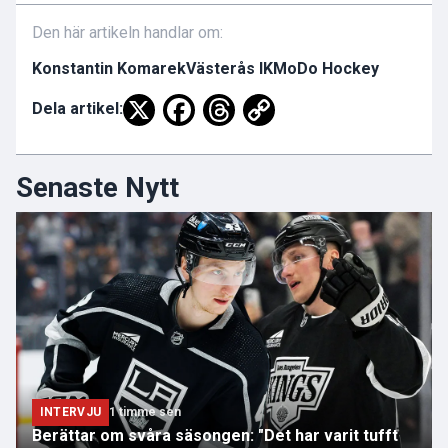
Den här artikeln handlar om:
Konstantin Komarek
Västerås IK
MoDo Hockey
Dela artikel:
Senaste Nytt
INTERVJU
1 timme sen
Berättar om svåra säsongen: "Det har varit tufft