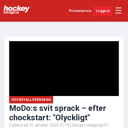
☰
Prenumerera
Logga in
ANNONS
Senaste Nytt
YouTube
SHL
Evenemang
Övrigt
HOCKEYALLSVENSKAN
MoDo:s svit sprack – efter
chockstart: "Olyckligt"
Publicerad
31 oktober 2025 21:19
| Senast redigerad
07