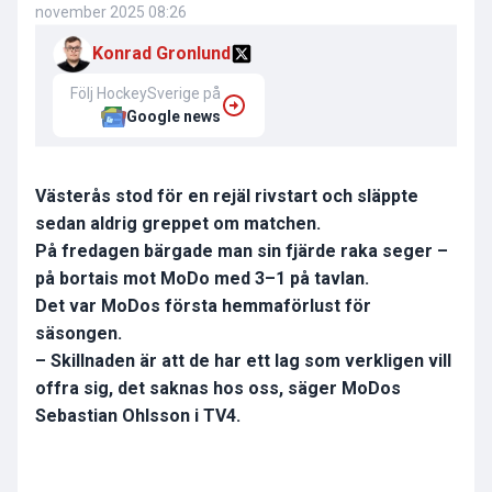
november 2025 08:26
Konrad Gronlund
Följ HockeySverige på
Google news
Västerås stod för en rejäl rivstart och släppte
sedan aldrig greppet om matchen.
På fredagen bärgade man sin fjärde raka seger –
på bortais mot MoDo med 3–1 på tavlan.
Det var MoDos första hemmaförlust för
säsongen.
– Skillnaden är att de har ett lag som verkligen vill
offra sig, det saknas hos oss, säger MoDos
Sebastian Ohlsson i TV4.