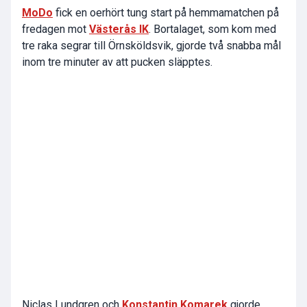
MoDo
fick en oerhört tung start på hemmamatchen på
fredagen mot
Västerås IK
. Bortalaget, som kom med
tre raka segrar till Örnsköldsvik, gjorde två snabba mål
inom tre minuter av att pucken släpptes.
Niclas Lundgren och
Konstantin Komarek
gjorde