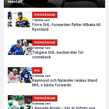
mentalt"
ÖVERGÅNGAR
1 timme sen
Förre SHL-forwarden flyttar tillbaka till
Ryssland
ÖVERGÅNGAR
2 timmar sen
Tidigare SHL-backen klar för
comeback
NHL
3 timmar sen
Raymond och Nylander rankas bland
NHL:s bästa forwards
ÖVERGÅNGAR
4 timmar sen
Lämnade Rögle – här är löftets nya