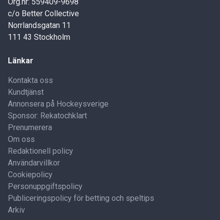
Org.nr: 559409-9698
c/o Better Collective
Norrlandsgatan 11
111 43 Stockholm
Länkar
Kontakta oss
Kundtjänst
Annonsera på Hockeysverige
Sponsor: Rekatochklart
Prenumerera
Om oss
Redaktionell policy
Användarvillkor
Cookiepolicy
Personuppgiftspolicy
Publiceringspolicy för betting och speltips
Arkiv