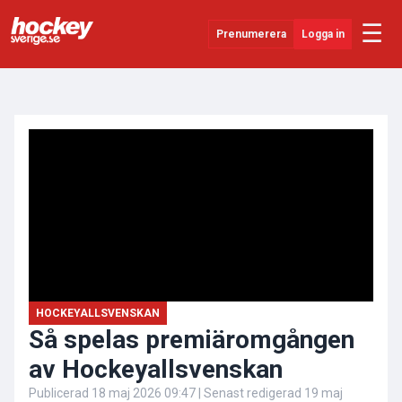
☰
Prenumerera
Logga in
ANNONS
Senaste Nytt
YouTube
SHL
Evenemang
Övrigt
HOCKEYALLSVENSKAN
Så spelas premiäromgången
av Hockeyallsvenskan
Publicerad
18 maj 2026 09:47
| Senast redigerad
19 maj