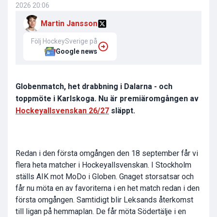
2026 20:06
Martin Jansson
Följ HockeySverige på
Google news
Globenmatch, het drabbning i Dalarna - och
toppmöte i Karlskoga. Nu är premiäromgången av
Hockeyallsvenskan 26/27
släppt.
Redan i den första omgången den 18 september får vi
flera heta matcher i Hockeyallsvenskan. I Stockholm
ställs AIK mot MoDo i Globen. Gnaget storsatsar och
får nu möta en av favoriterna i en het match redan i den
första omgången. Samtidigt blir Leksands återkomst
till ligan på hemmaplan. De får möta Södertälje i en