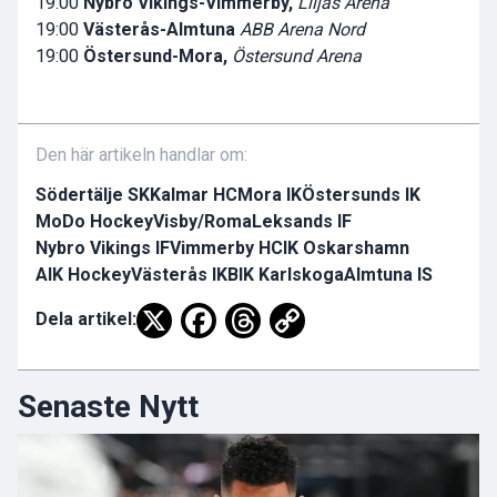
19:00
Nybro Vikings-Vimmerby,
Liljas Arena
19:00
Västerås-Almtuna
ABB Arena Nord
19:00
Östersund-Mora,
Östersund Arena
Den här artikeln handlar om:
Södertälje SK
Kalmar HC
Mora IK
Östersunds IK
MoDo Hockey
Visby/Roma
Leksands IF
Nybro Vikings IF
Vimmerby HC
IK Oskarshamn
AIK Hockey
Västerås IK
BIK Karlskoga
Almtuna IS
Dela artikel:
Senaste Nytt