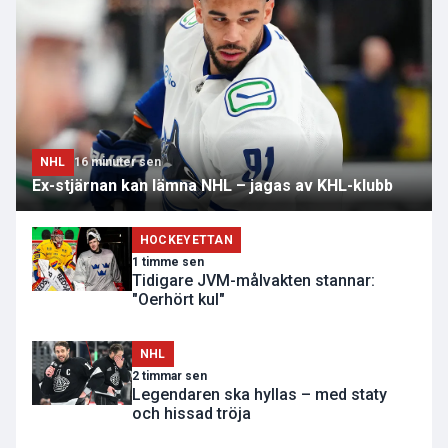
NHL
16 minuter sen
Ex-stjärnan kan lämna NHL – jagas av KHL-klubb
HOCKEYETTAN
1 timme sen
Tidigare JVM-målvakten stannar:
"Oerhört kul"
NHL
2 timmar sen
Legendaren ska hyllas – med staty
och hissad tröja