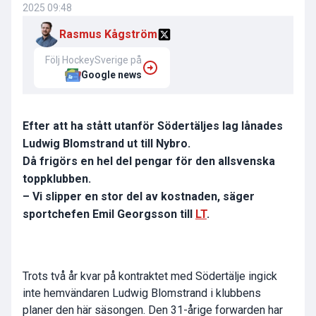
2025 09:48
Rasmus Kågström
Följ HockeySverige på
Google news
Efter att ha stått utanför Södertäljes lag lånades
Ludwig Blomstrand ut till Nybro.
Då frigörs en hel del pengar för den allsvenska
toppklubben.
– Vi slipper en stor del av kostnaden, säger
sportchefen Emil Georgsson till
LT
.
Trots två år kvar på kontraktet med Södertälje ingick
inte hemvändaren Ludwig Blomstrand i klubbens
planer den här säsongen. Den 31-årige forwarden har