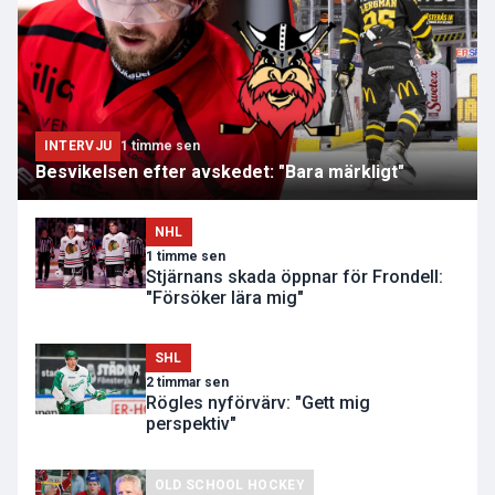
INTERVJU
1 timme sen
Besvikelsen efter avskedet: "Bara märkligt"
NHL
1 timme sen
Stjärnans skada öppnar för Frondell:
"Försöker lära mig"
SHL
2 timmar sen
Rögles nyförvärv: "Gett mig
perspektiv"
OLD SCHOOL HOCKEY