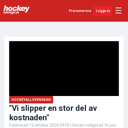
☰
Prenumerera
Logga in
ANNONS
Senaste Nytt
YouTube
SHL
Evenemang
Övrigt
HOCKEYALLSVENSKAN
"Vi slipper en stor del av
kostnaden"
Publicerad
15 oktober 2024 09:05
| Senast redigerad
16 juni