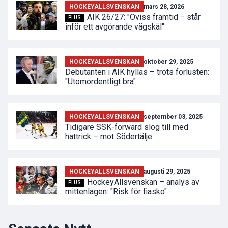
HOCKEYALLSVENSKAN
mars 28, 2026
AIK 26/27: "Oviss framtid − står
PLUS
inför ett avgörande vägskäl"
HOCKEYALLSVENSKAN
oktober 29, 2025
Debutanten i AIK hyllas – trots förlusten:
"Utomordentligt bra"
HOCKEYALLSVENSKAN
september 03, 2025
Tidigare SSK-forward slog till med
hattrick – mot Södertälje
HOCKEYALLSVENSKAN
augusti 29, 2025
HockeyAllsvenskan – analys av
PLUS
mittenlagen: "Risk för fiasko"