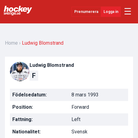
☰
Prenumerera
Logga in
Senaste Nytt
YouTube
Home
Ludwig Blomstrand
SHL
Ludwig Blomstrand
Evenemang
F
Övrigt
Födelsedatum:
8 mars 1993
Position:
Forward
Fattning:
Left
Nationalitet:
Svensk