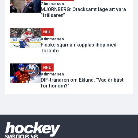
7 timmar sen
MJÖRNBERG: Otacksamt läge att vara
”frälsaren”
NHL
8 timmar sen
Finske stjärnan kopplas ihop med
Toronto
NHL
9 timmar sen
DIF-tränaren om Eklund: "Vad är bäst
för honom?"