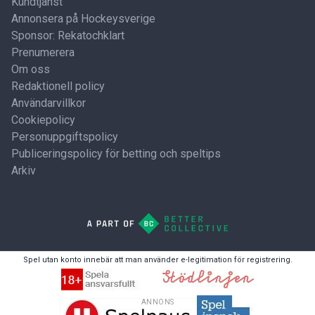
Kundtjänst
Annonsera på Hockeysverige
Sponsor: Rekatochklart
Prenumerera
Om oss
Redaktionell policy
Användarvillkor
Cookiepolicy
Personuppgiftspolicy
Publiceringspolicy för betting och speltips
Arkiv
Spel utan konto innebär att man använder e-legitimation för registrering.
ANNONS