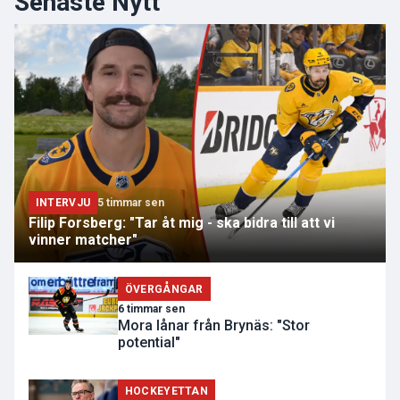
Senaste Nytt
INTERVJU
5 timmar sen
Filip Forsberg: "Tar åt mig - ska bidra till att vi
vinner matcher"
ÖVERGÅNGAR
6 timmar sen
Mora lånar från Brynäs: "Stor
potential"
HOCKEYETTAN