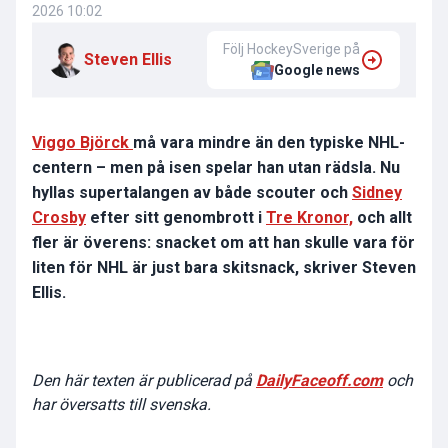
2026 10:02
Följ HockeySverige på
Steven Ellis
Google news
Viggo Björck
må vara mindre än den typiske NHL-
centern – men på isen spelar han utan rädsla. Nu
hyllas supertalangen av både scouter och
Sidney
Crosby
efter sitt genombrott i
Tre Kronor,
och allt
fler är överens: snacket om att han skulle vara för
liten för NHL är just bara skitsnack, skriver Steven
Ellis.
Den här texten är publicerad på
DailyFaceoff.com
och
har översatts till svenska.