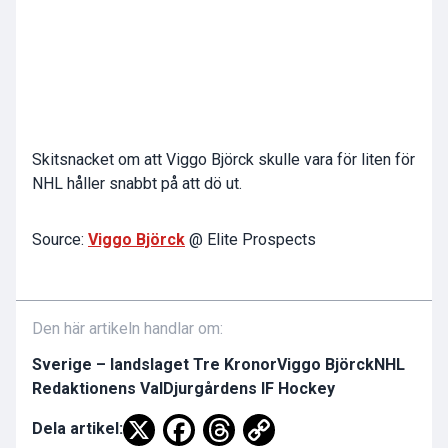
Skitsnacket om att Viggo Björck skulle vara för liten för
NHL håller snabbt på att dö ut.
Source:
Viggo Björck
@ Elite Prospects
Den här artikeln handlar om:
Sverige – landslaget Tre Kronor
Viggo Björck
NHL
Redaktionens Val
Djurgårdens IF Hockey
Dela artikel: