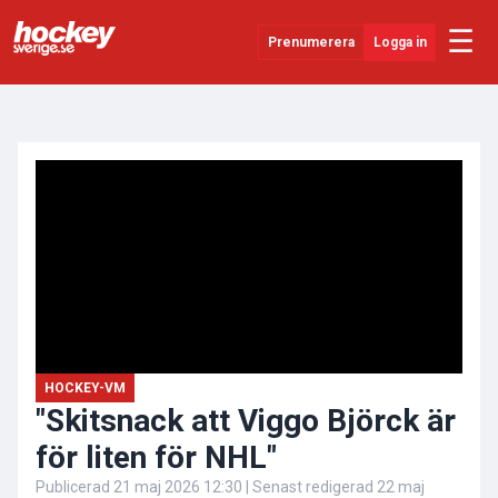
☰
Prenumerera
Logga in
ANNONS
Senaste Nytt
YouTube
SHL
Evenemang
Övrigt
HOCKEY-VM
"Skitsnack att Viggo Björck är
för liten för NHL"
Publicerad
21 maj 2026 12:30
| Senast redigerad
22 maj