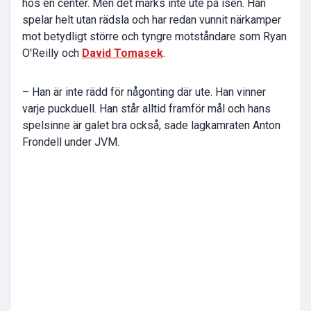
hos en center. Men det märks inte ute på isen. Han
spelar helt utan rädsla och har redan vunnit närkamper
mot betydligt större och tyngre motståndare som Ryan
O'Reilly och
David Tomasek
.
– Han är inte rädd för någonting där ute. Han vinner
varje puckduell. Han står alltid framför mål och hans
spelsinne är galet bra också, sade lagkamraten Anton
Frondell under JVM.