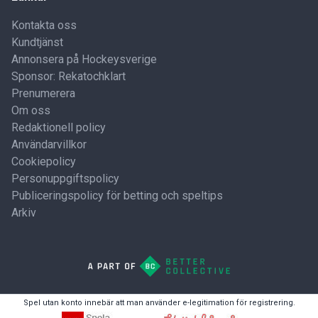
Kontakta oss
Kundtjänst
Annonsera på Hockeysverige
Sponsor: Rekatochklart
Prenumerera
Om oss
Redaktionell policy
Användarvillkor
Cookiepolicy
Personuppgiftspolicy
Publiceringspolicy för betting och speltips
Arkiv
Spel utan konto innebär att man använder e-legitimation för registrering.