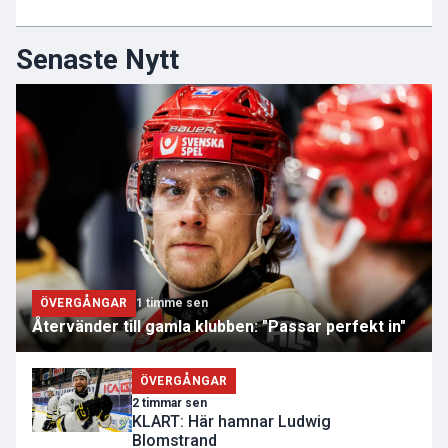
Senaste Nytt
ÖVERGÅNGAR
1 timme sen
Återvänder till gamla klubben: "Passar perfekt in"
ÖVERGÅNGAR
2 timmar sen
KLART: Här hamnar Ludwig
Blomstrand