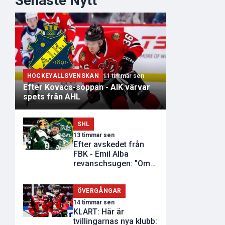
Senaste Nytt
HOCKEYALLSVENSKAN
11 timmar sen
Efter Kovacs-soppan - AIK värvar
spets från AHL
SHL
13 timmar sen
Efter avskedet från
FBK - Emil Alba
revanschsugen: "Om
de inte vill..."
ÖVERGÅNGAR
14 timmar sen
KLART: Här är
tvillingarnas nya klubb: