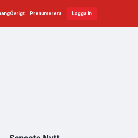
mang
Övrigt
Logga in
Prenumerera