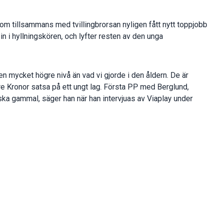
som tillsammans med tvillingbrorsan nyligen fått nytt toppjobb
n i hyllningskören, och lyfter resten av den unga
 en mycket högre nivå än vad vi gjorde i den åldern. De är
re Kronor satsa på ett ungt lag. Första PP med Berglund,
a gammal, säger han när han intervjuas av Viaplay under