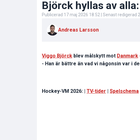
Björck hyllas av alla
Publicerad
17 maj 2026 18:52
| Senast redigerad
2
Andreas Larsson
Viggo Björck
blev målskytt mot
Danmark
- Han är bättre än vad vi någonsin var i d
Hockey-VM 2026: |
TV-tider
|
Spelschema