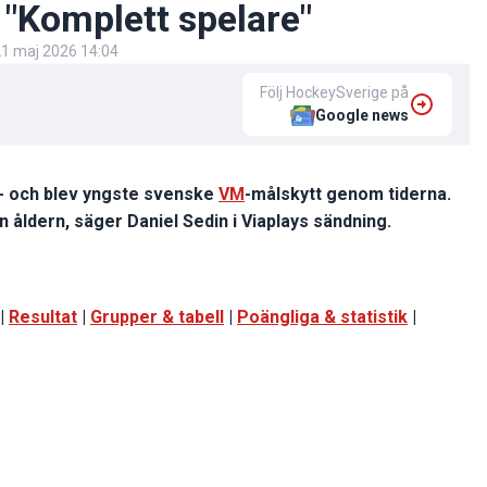
: "Komplett spelare"
1 maj 2026 14:04
Följ HockeySverige på
Google news
- och blev yngste svenske
VM
-målskytt genom tiderna.
en åldern, säger Daniel Sedin i Viaplays sändning.
|
Resultat
|
Grupper & tabell
|
Poängliga & statistik
|