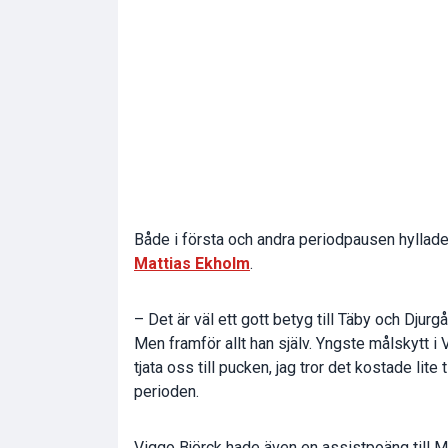
Både i första och andra periodpausen hylla
Mattias Ekholm
.
– Det är väl ett gott betyg till Täby och Djurg
Men framför allt han själv. Yngste målskytt i 
tjata oss till pucken, jag tror det kostade lit
perioden.
Viggo Björck hade även en assistpoäng till M