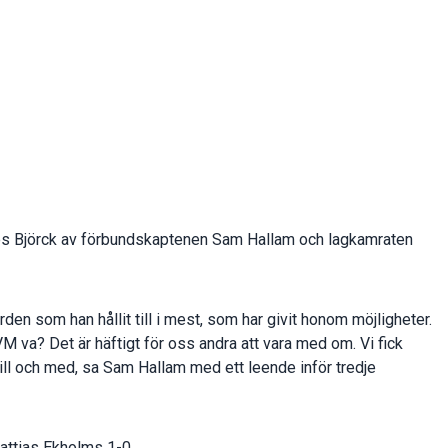
des Björck av förbundskaptenen Sam Hallam och lagkamraten
ården som han hållit till i mest, som har givit honom möjligheter.
VM va? Det är häftigt för oss andra att vara med om. Vi fick
e till och med, sa Sam Hallam med ett leende inför tredje
attias Ekholms 1-0.