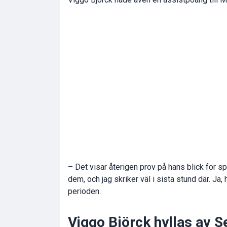
– Det visar återigen prov på hans blick för s
dem, och jag skriker väl i sista stund där. Ja,
perioden.
Viggo Björck hyllas av S