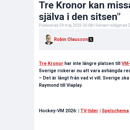
Tre Kronor kan missa
själva i den sitsen"
Publicerad
24 maj 2026 00:08
| Senast redigerad
2
Robin Olausson
Tre Kronor
har inte längre platsen till
VM-
Sverige riskerar nu att vara avhängda re
– Det är långt från vad vi vill. Sverige sk
Raymond till Viaplay.
Hockey-VM 2026: |
TV-tider
|
Spelschema