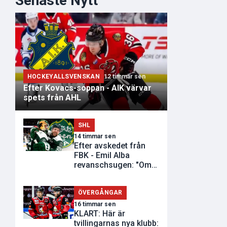
Senaste Nytt
HOCKEYALLSVENSKAN
12 timmar sen
Efter Kovacs-soppan - AIK värvar
spets från AHL
SHL
14 timmar sen
Efter avskedet från
FBK - Emil Alba
revanschsugen: "Om
de inte vill..."
ÖVERGÅNGAR
16 timmar sen
KLART: Här är
tvillingarnas nya klubb: