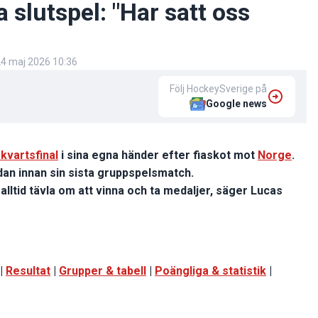
 slutspel: "Har satt oss
4 maj 2026 10:36
Följ HockeySverige på
Google news
kvartsfinal
i sina egna händer efter fiaskot mot
Norge
.
dan innan sin sista gruppspelsmatch.
a alltid tävla om att vinna och ta medaljer, säger Lucas
|
Resultat
|
Grupper & tabell
|
Poängliga & statistik
|