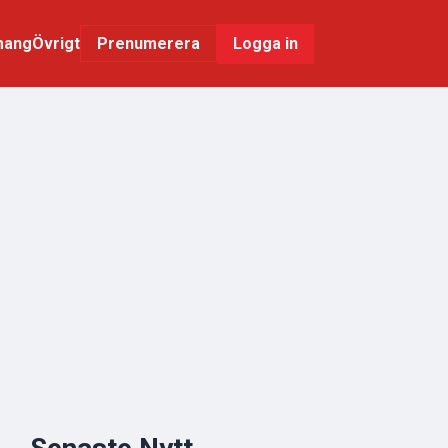
mang
Övrigt
Logga in
Prenumerera