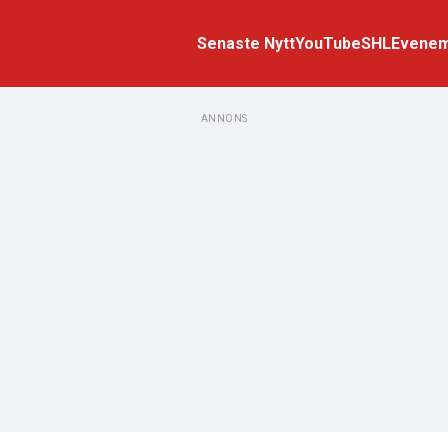
Senaste Nytt
YouTube
SHL
Evene
ANNONS