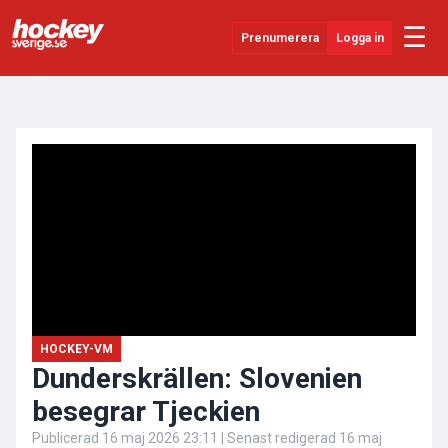
☰
Prenumerera
Logga in
ANNONS
Senaste Nytt
YouTube
SHL
Evenemang
Övrigt
HOCKEY-VM
Dunderskrällen: Slovenien
besegrar Tjeckien
Publicerad
16 maj 2026 23:11
| Senast redigerad
16 maj