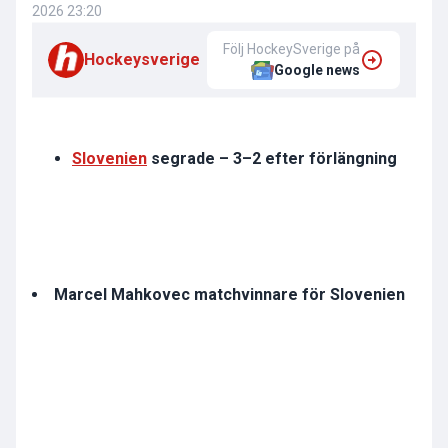
2026 23:20
Följ HockeySverige på
Hockeysverige
Google news
Slovenien
segrade – 3–2 efter förlängning
Marcel Mahkovec matchvinnare för Slovenien