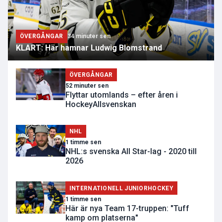
ÖVERGÅNGAR
34 minuter sen
KLART: Här hamnar Ludwig Blomstrand
ÖVERGÅNGAR
52 minuter sen
Flyttar utomlands – efter åren i
HockeyAllsvenskan
NHL
1 timme sen
NHL:s svenska All Star-lag - 2020 till
2026
INTERNATIONELL JUNIORHOCKEY
1 timme sen
Här är nya Team 17-truppen: "Tuff
kamp om platserna"