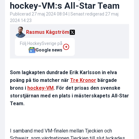
hockey-VM:s All-Star Team
Publicerad
27 maj 2024 08:04
| Senast redigerad
27 maj
2024 14:23
Rasmus Kågström
Följ HockeySverige på
Google news
Som lagkapten dundrade Erik Karlsson in elva
poäng på tio matcher när
Tre Kronor
bärgade
brons i
hockey-VM
. För det prisas den svenske
storstjärnan med en plats i mästerskapets All-Star
Team.
I samband med VM-finalen mellan Tjeckien och
Schweiz, som värdnationen Tjeckien till slut lyckades