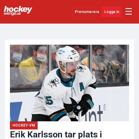
☰
Prenumerera
Logga in
ANNONS
Senaste Nytt
YouTube
SHL
Evenemang
Övrigt
HOCKEY-VM
Erik Karlsson tar plats i