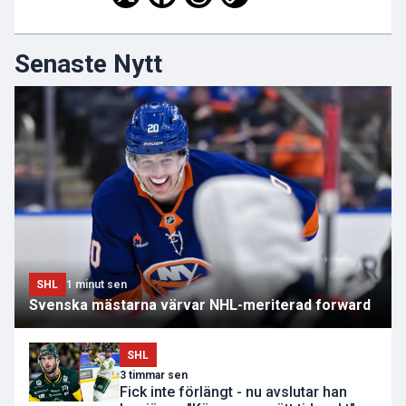
Senaste Nytt
SHL
1 minut sen
Svenska mästarna värvar NHL-meriterad forward
SHL
3 timmar sen
Fick inte förlängt - nu avslutar han