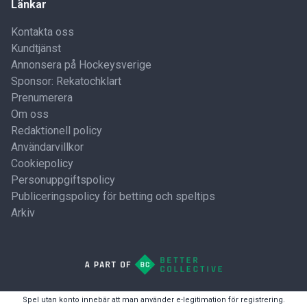
Länkar
Kontakta oss
Kundtjänst
Annonsera på Hockeysverige
Sponsor: Rekatochklart
Prenumerera
Om oss
Redaktionell policy
Användarvillkor
Cookiepolicy
Personuppgiftspolicy
Publiceringspolicy för betting och speltips
Arkiv
Spel utan konto innebär att man använder e-legitimation för registrering.