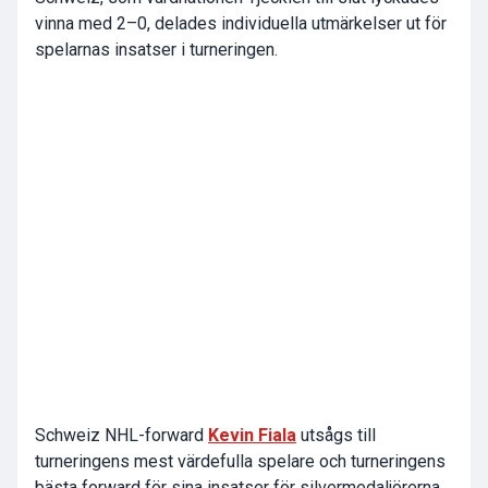
vinna med 2–0, delades individuella utmärkelser ut för
spelarnas insatser i turneringen.
Schweiz NHL-forward
Kevin Fiala
utsågs till
turneringens mest värdefulla spelare och turneringens
bästa forward för sina insatser för silvermedaljörerna,