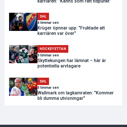
karriären: "Känns som rätt tidpunkt"
SHL
4 timmar sen
Krüger öpnnar upp: "Fruktade att
karriären var över"
HOCKEYETTAN
5 timmar sen
Skyttekungen har lämnat – här är
potentiella arvtagare
SHL
5 timmar sen
Wallmark om lagkamraten: "Kommer
bli dumma utvisningar"