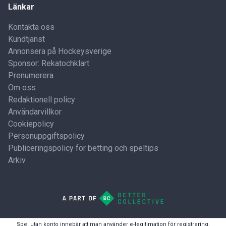
Länkar
Kontakta oss
Kundtjänst
Annonsera på Hockeysverige
Sponsor: Rekatochklart
Prenumerera
Om oss
Redaktionell policy
Användarvillkor
Cookiepolicy
Personuppgiftspolicy
Publiceringspolicy för betting och speltips
Arkiv
Spel utan konto innebär att man använder e-legitimation för registrering.