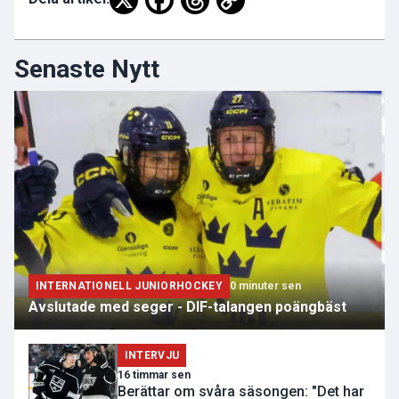
Senaste Nytt
INTERNATIONELL JUNIORHOCKEY
0 minuter sen
Avslutade med seger - DIF-talangen poängbäst
INTERVJU
16 timmar sen
Berättar om svåra säsongen: "Det har