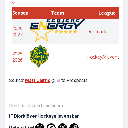
Source:
Matt Cairns
@ Elite Prospects
Den här artikeln handlar om:
IF Björklöven
Hockeyallsvenskan
Dela artikel: