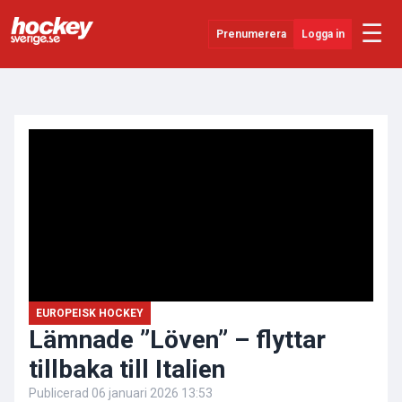
☰
Prenumerera
Logga in
ANNONS
Senaste Nytt
YouTube
SHL
Evenemang
Övrigt
EUROPEISK HOCKEY
Lämnade ”Löven” – flyttar
tillbaka till Italien
Publicerad
06 januari 2026 13:53