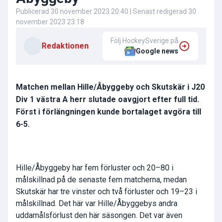
Publicerad
30 november 2023 20:40
| Senast redigerad
30
november 2023 23:18
Följ HockeySverige på
Redaktionen
Google news
Matchen mellan Hille/Åbyggeby och Skutskär i J20
Div 1 västra A herr slutade oavgjort efter full tid.
Först i förlängningen kunde bortalaget avgöra till
6-5.
Hille/Åbyggeby har fem förluster och 20–80 i
målskillnad på de senaste fem matcherna, medan
Skutskär har tre vinster och två förluster och 19–23 i
målskillnad. Det här var Hille/Åbyggebys andra
uddamålsförlust den här säsongen. Det var även