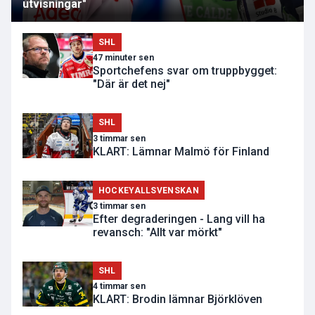
utvisningar"
SHL
47 minuter sen
Sportchefens svar om truppbygget:
"Där är det nej"
SHL
3 timmar sen
KLART: Lämnar Malmö för Finland
HOCKEYALLSVENSKAN
3 timmar sen
Efter degraderingen - Lang vill ha
revansch: "Allt var mörkt"
SHL
4 timmar sen
KLART: Brodin lämnar Björklöven