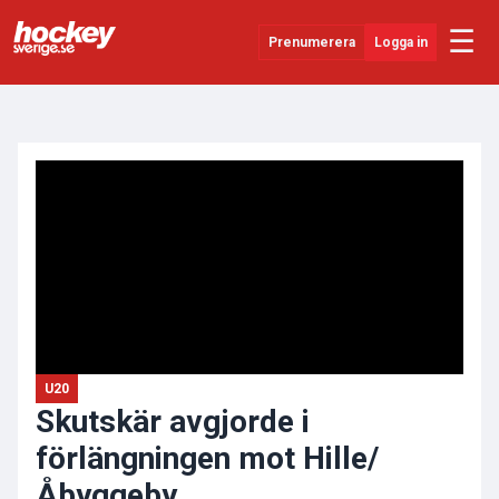
☰
Prenumerera
Logga in
ANNONS
Senaste Nytt
YouTube
SHL
Evenemang
Övrigt
U20
Skutskär avgjorde i
förlängningen mot Hille/
Åbyggeby