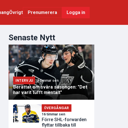
mang
Övrigt
Logga in
Prenumerera
Senaste Nytt
INTERVJU
15 timmar sen
Berättar om svåra säsongen: "Det
har varit tufft mentalt"
ÖVERGÅNGAR
16 timmar sen
Förre SHL-forwarden
flyttar tillbaka till