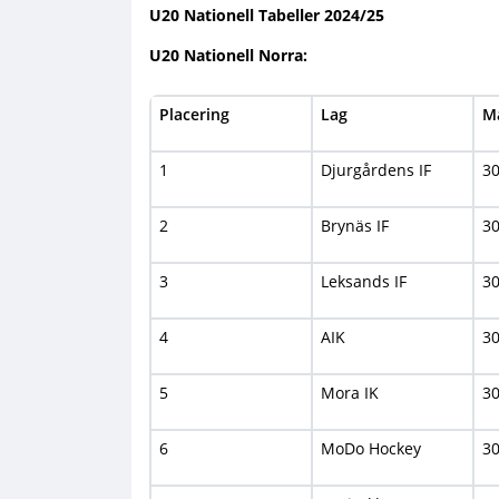
U20 Nationell Tabeller 2024/25
U20 Nationell Norra:
Placering
Lag
M
1
Djurgårdens IF
3
2
Brynäs IF
3
3
Leksands IF
3
4
AIK
3
5
Mora IK
3
6
MoDo Hockey
3