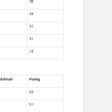
38
34
31
31
14
skillnad
Poäng
54
51