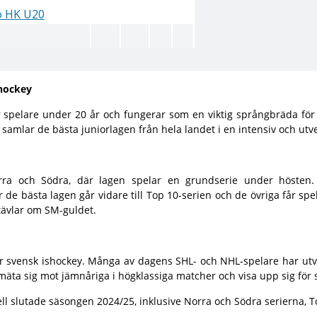
shockey
för spelare under 20 år och fungerar som en viktig språngbräda fö
amlar de bästa juniorlagen från hela landet i en intensiv och utv
rra och Södra, där lagen spelar en grundserie under hösten.
 de bästa lagen går vidare till Top 10-serien och de övriga får spel
tävlar om SM-guldet.
 svensk ishockey. Många av dagens SHL- och NHL-spelare har utveck
t mäta sig mot jämnåriga i högklassiga matcher och visa upp sig för
l slutade säsongen 2024/25, inklusive Norra och Södra serierna, T