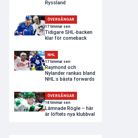
Ryssland
ÖVERGÅNGAR
17 timmar sen
Tidigare SHL-backen
klar för comeback
NHL
17 timmar sen
Raymond och
Nylander rankas bland
NHL:s bästa forwards
ÖVERGÅNGAR
18 timmar sen
Lämnade Rögle – här
är löftets nya klubbval