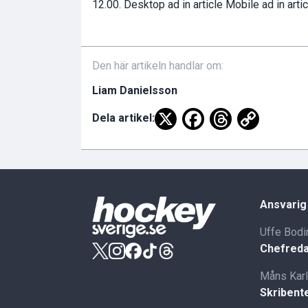
12.00. Desktop ad in article Mobile ad in artic
Den här artikeln handlar om:
Liam Danielsson
Dela artikel:
Ansvarig
Uffe Bodi
Chefreda
Måns Kar
Skribent