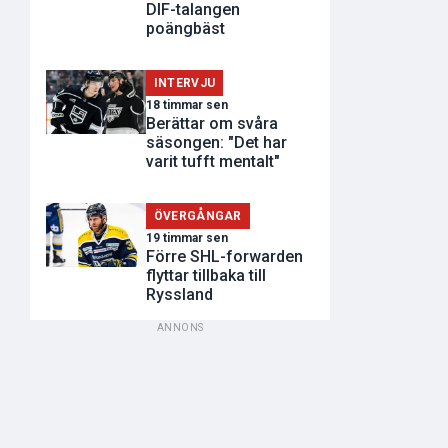
DIF-talangen
poängbäst
INTERVJU
18 timmar sen
Berättar om svåra
säsongen: "Det har
varit tufft mentalt"
ÖVERGÅNGAR
19 timmar sen
Förre SHL-forwarden
flyttar tillbaka till
Ryssland
ANNONS