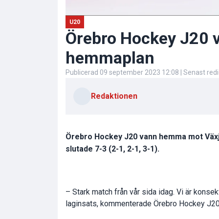
U20
Örebro Hockey J20 
hemmaplan
Publicerad
09 september 2023 12:08
| Senast red
Redaktionen
Örebro Hockey J20 vann hemma mot Växjö 
slutade 7-3 (2-1, 2-1, 3-1).
– Stark match från vår sida idag. Vi är konse
laginsats, kommenterade Örebro Hockey J20: