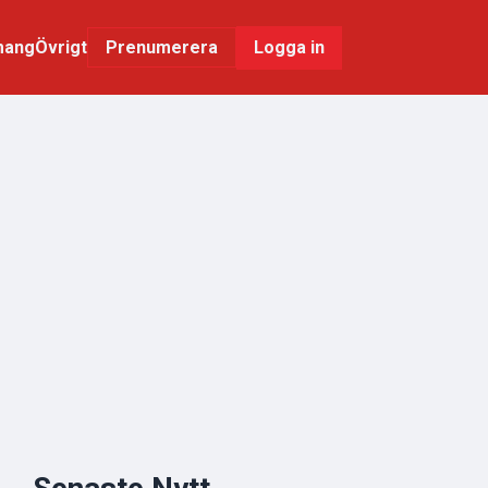
mang
Övrigt
Logga in
Prenumerera