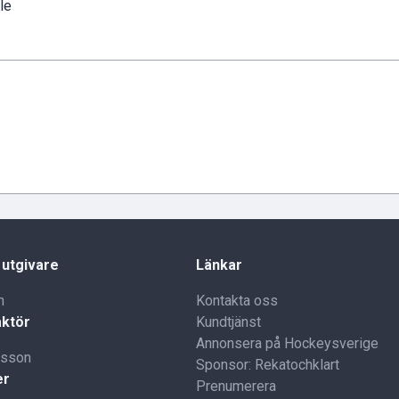
le
 utgivare
Länkar
n
Kontakta oss
ktör
Kundtjänst
Annonsera på Hockeysverige
lsson
Sponsor: Rekatochklart
er
Prenumerera