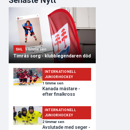
Senaste Nytt
SHL
1 timme sen
Timrås sorg - klubblegendaren död
INTERNATIONELL
JUNIORHOCKEY
1 timme sen
Kanada mästare -
efter finalkross
INTERNATIONELL
JUNIORHOCKEY
2 timmar sen
Avslutade med seger -