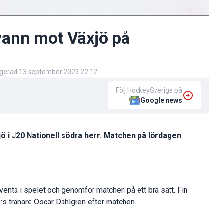
vann mot Växjö på
igerad
13 september 2023 22:12
Följ HockeySverige på
Google news
i J20 Nationell södra herr. Matchen på lördagen
kventa i spelet och genomför matchen på ett bra sätt. Fin
s tränare Oscar Dahlgren efter matchen.