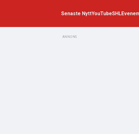
Senaste Nytt
YouTube
SHL
Evene
ANNONS