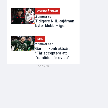
ÖVERGÅNGAR
2 timmar sen
Tidigare NHL-stjärnan
byter klubb – igen
SHL
2 timmar sen
Går in i kontraktsår:
"Får acceptera att
framtiden är oviss"
ANNONS