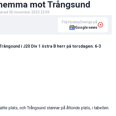
n hemma mot Trångsund
igerad
30 november 2023 23:09
Följ HockeySverige på
Google news
ångsund i J20 Div 1 östra B herr på torsdagen. 6-3
jätte plats, och Trångsund stannar på åttonde plats, i tabellen.