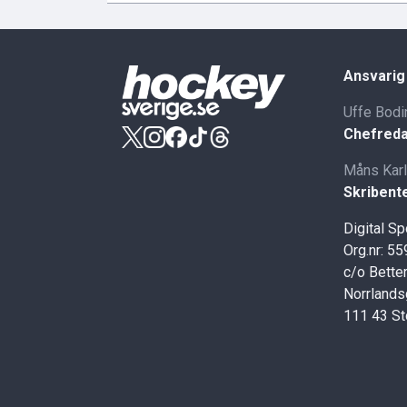
Ansvarig
Uffe Bodi
Chefreda
Måns Kar
Skribent
Digital S
Org.nr: 5
c/o Better
Norrlands
111 43 S