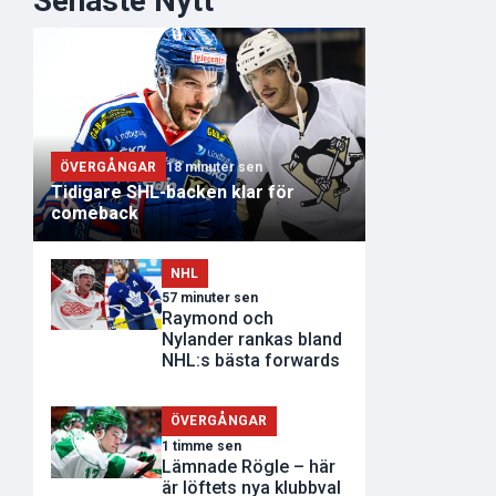
Senaste Nytt
ÖVERGÅNGAR
18 minuter sen
Tidigare SHL-backen klar för
comeback
NHL
57 minuter sen
Raymond och
Nylander rankas bland
NHL:s bästa forwards
ÖVERGÅNGAR
1 timme sen
Lämnade Rögle – här
är löftets nya klubbval