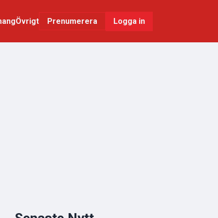
mang
Övrigt
Logga in
Prenumerera