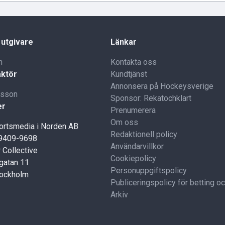
 utgivare
Länkar
n
Kontakta oss
ktör
Kundtjänst
Annonsera på Hockeysverige
lsson
Sponsor: Rekatochklart
er
Prenumerera
Om oss
portsmedia i Norden AB
Redaktionell policy
59409-9698
Användarvillkor
 Collective
Cookiepolicy
gatan 11
Personuppgiftspolicy
tockholm
Publiceringspolicy för betting o
Arkiv