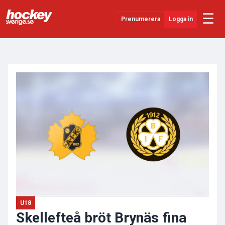
☰
Prenumerera
Logga in
ANNONS
Senaste Nytt
YouTube
SHL
Evenemang
Övrigt
U18
Skellefteå bröt Brynäs fina