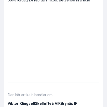
borta lördag 24 februari 16.00. Betsense in article
Den här artikeln handlar om:
Viktor Klingsell
Skellefteå AIK
Brynäs IF