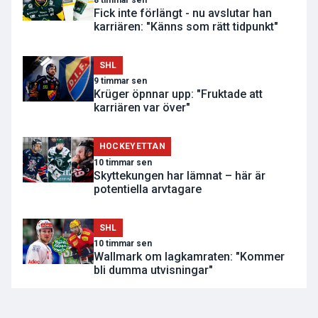
Fick inte förlängt - nu avslutar han
karriären: "Känns som rätt tidpunkt"
SHL
9 timmar sen
Krüger öpnnar upp: "Fruktade att
karriären var över"
HOCKEYETTAN
10 timmar sen
Skyttekungen har lämnat – här är
potentiella arvtagare
SHL
10 timmar sen
Wallmark om lagkamraten: "Kommer
bli dumma utvisningar"