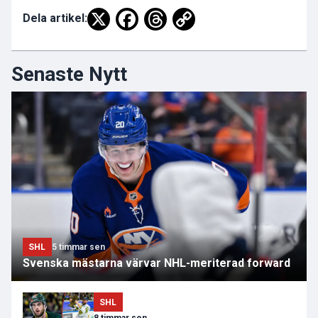
Dela artikel:
Senaste Nytt
SHL
5 timmar sen
Svenska mästarna värvar NHL-meriterad forward
SHL
8 timmar sen