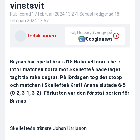
vinstsvit
Publicerad
17 februari 2024 13:27
| Senast redigerad
18
februari 2024 13:57
Följ HockeySverige på
Redaktionen
Google news
Brynäs har spelat bra i J18 Nationell norra herr.
Inför matchen borta mot Skellefteå hade laget
tagit tio raka segrar. På lördagen tog det stopp
och matchen i Skellefteå Kraft Arena slutade 6-5
(0-2, 3-1, 3-2). Förlusten var den första i serien för
Brynäs.
Skellefteås tränare Johan Karlsson: