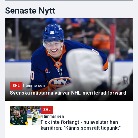
Senaste Nytt
SHL
1 timme sen
Svenska mästarna värvar NHL-meriterad forward
SHL
4 timmar sen
Fick inte förlängt - nu avslutar han
karriären: "Känns som rätt tidpunkt"