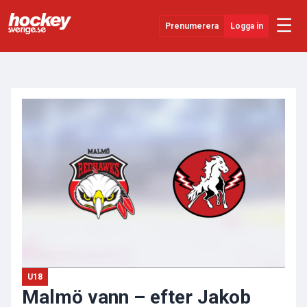
☰
Prenumerera
Logga in
ANNONS
Senaste Nytt
YouTube
SHL
Evenemang
Övrigt
U18
Malmö vann – efter Jakob