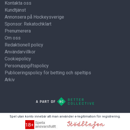
Kontakta oss
Kundtjänst
Annonsera på Hockeysverige
Sponsor: Rekatochklart
Prenumerera
Om oss
Redaktionell policy
Användarvillkor
Cookiepolicy
Personuppgiftspolicy
Publiceringspolicy för betting och speltips
Arkiv
Spel utan konto innebär att man använder e-legitimation för registrering.