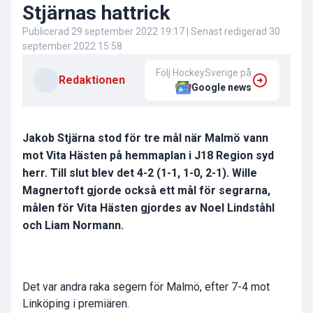
Stjärnas hattrick
Publicerad
29 september 2022 19:17
| Senast redigerad
30
september 2022 15:58
Följ HockeySverige på
Redaktionen
Google news
Jakob Stjärna stod för tre mål när Malmö vann
mot Vita Hästen på hemmaplan i J18 Region syd
herr. Till slut blev det 4-2 (1-1, 1-0, 2-1). Wille
Magnertoft gjorde också ett mål för segrarna,
målen för Vita Hästen gjordes av Noel Lindståhl
och Liam Normann.
Det var andra raka segern för Malmö, efter 7-4 mot
Linköping i premiären.