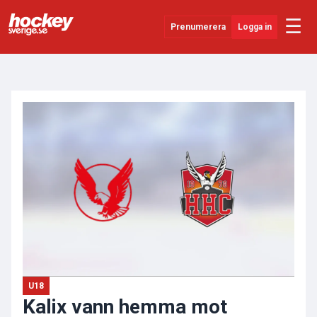
☰
Prenumerera
Logga in
ANNONS
Senaste Nytt
YouTube
SHL
Evenemang
Övrigt
U18
Kalix vann hemma mot