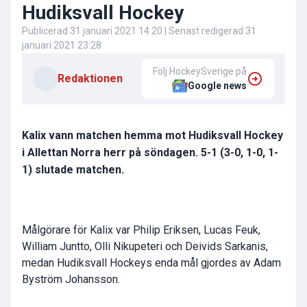
Hudiksvall Hockey
Publicerad
31 januari 2021 14:20
| Senast redigerad
31
januari 2021 23:28
Följ HockeySverige på
Redaktionen
Google news
Kalix vann matchen hemma mot Hudiksvall Hockey
i Allettan Norra herr på söndagen. 5-1 (3-0, 1-0, 1-
1) slutade matchen.
Målgörare för Kalix var Philip Eriksen, Lucas Feuk,
William Juntto, Olli Nikupeteri och Deivids Sarkanis,
medan Hudiksvall Hockeys enda mål gjordes av Adam
Byström Johansson.