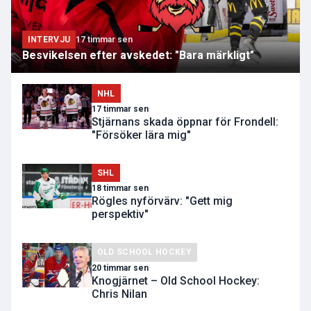
INTERVJU
17 timmar sen
Besvikelsen efter avskedet: "Bara märkligt"
NHL
17 timmar sen
Stjärnans skada öppnar för Frondell:
"Försöker lära mig"
SHL
18 timmar sen
Rögles nyförvärv: "Gett mig
perspektiv"
OLD SCHOOL HOCKEY
20 timmar sen
Knogjärnet – Old School Hockey:
Chris Nilan