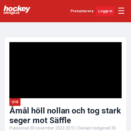
☰
Prenumerera
Logga in
ANNONS
Senaste Nytt
YouTube
SHL
Evenemang
Övrigt
U18
Åmål höll nollan och tog stark
seger mot Säffle
Publicerad
30 november 2023 20:51
| Senast redigerad
30