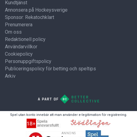
Kundtjänst
Annonsera på Hockeysverige
Sponsor: Rekatochklart
Prenumerera
Om oss
Redaktionell policy
Användarvillkor
Cookiepolicy
Personuppgiftspolicy
Publiceringspolicy för betting och speltips
Arkiv
Spel utan konto innebär att man använder e-legitimation för registrering.
ANNONS