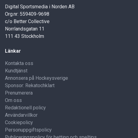
Digital Sportsmedia i Norden AB
Org.nr: 559409-9698
c/o Better Collective
Norrlandsgatan 11
111 43 Stockholm
Länkar
Kontakta oss
Kundtjänst
Annonsera på Hockeysverige
Sponsor: Rekatochklart
Prenumerera
Om oss
Redaktionell policy
Användarvillkor
Cookiepolicy
Personuppgiftspolicy
Publiceringspolicy för betting och speltips