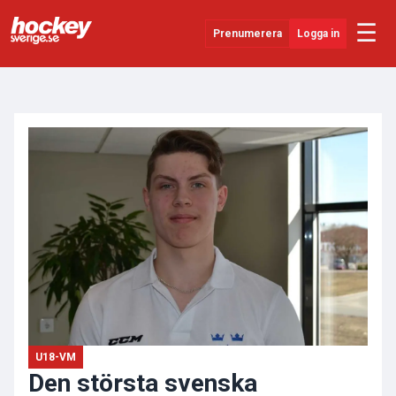
☰
Prenumerera
Logga in
ANNONS
Senaste Nytt
YouTube
SHL
Evenemang
Övrigt
U18-VM
Den största svenska