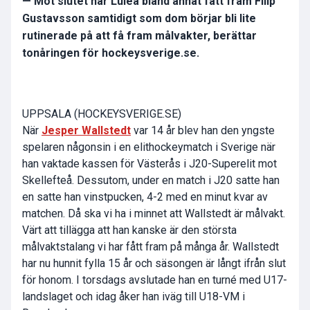
— Mot slutet har Luleå bland annat fått fram Filip
Gustavsson samtidigt som dom börjar bli lite
rutinerade på att få fram målvakter, berättar
tonåringen för hockeysverige.se.
UPPSALA (HOCKEYSVERIGE.SE)
När
Jesper Wallstedt
var 14 år blev han den yngste
spelaren någonsin i en elithockeymatch i Sverige när
han vaktade kassen för Västerås i J20-Superelit mot
Skellefteå. Dessutom, under en match i J20 satte han
en satte han vinstpucken, 4-2 med en minut kvar av
matchen. Då ska vi ha i minnet att Wallstedt är målvakt.
Värt att tillägga att han kanske är den största
målvaktstalang vi har fått fram på många år. Wallstedt
har nu hunnit fylla 15 år och säsongen är långt ifrån slut
för honom. I torsdags avslutade han en turné med U17-
landslaget och idag åker han iväg till U18-VM i