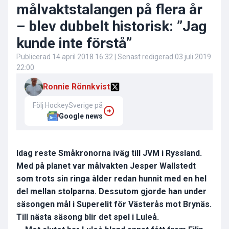
målvaktstalangen på flera år
– blev dubbelt historisk: ”Jag
kunde inte förstå”
Publicerad
14 april 2018 16:32
| Senast redigerad
03 juli 2019
22:00
Ronnie Rönnkvist
Följ HockeySverige på
Google news
Idag reste Småkronorna iväg till JVM i Ryssland.
Med på planet var målvakten Jesper Wallstedt
som trots sin ringa ålder redan hunnit med en hel
del mellan stolparna. Dessutom gjorde han under
säsongen mål i Superelit för Västerås mot Brynäs.
Till nästa säsong blir det spel i Luleå.