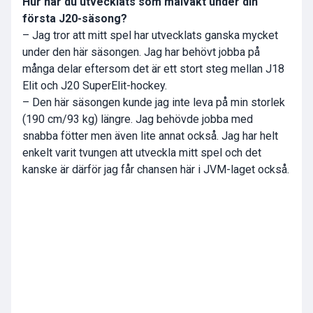
Hur har du utvecklats som målvakt under din
första J20-säsong?
– Jag tror att mitt spel har utvecklats ganska mycket
under den här säsongen. Jag har behövt jobba på
många delar eftersom det är ett stort steg mellan J18
Elit och J20 SuperElit-hockey.
– Den här säsongen kunde jag inte leva på min storlek
(190 cm/93 kg) längre. Jag behövde jobba med
snabba fötter men även lite annat också. Jag har helt
enkelt varit tvungen att utveckla mitt spel och det
kanske är därför jag får chansen här i JVM-laget också.