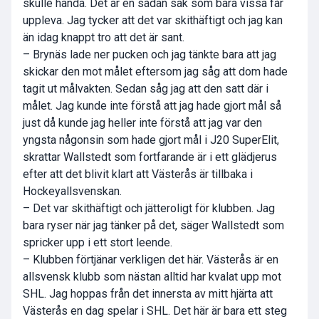
skulle hända. Det är en sådan sak som bara vissa får
uppleva. Jag tycker att det var skithäftigt och jag kan
än idag knappt tro att det är sant.
– Brynäs lade ner pucken och jag tänkte bara att jag
skickar den mot målet eftersom jag såg att dom hade
tagit ut målvakten. Sedan såg jag att den satt där i
målet. Jag kunde inte förstå att jag hade gjort mål så
just då kunde jag heller inte förstå att jag var den
yngsta någonsin som hade gjort mål i J20 SuperElit,
skrattar Wallstedt som fortfarande är i ett glädjerus
efter att det blivit klart att Västerås är tillbaka i
Hockeyallsvenskan.
– Det var skithäftigt och jätteroligt för klubben. Jag
bara ryser när jag tänker på det, säger Wallstedt som
spricker upp i ett stort leende.
– Klubben förtjänar verkligen det här. Västerås är en
allsvensk klubb som nästan alltid har kvalat upp mot
SHL. Jag hoppas från det innersta av mitt hjärta att
Västerås en dag spelar i SHL. Det här är bara ett steg