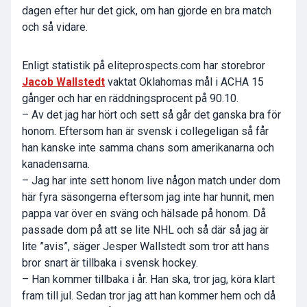
dagen efter hur det gick, om han gjorde en bra match
och så vidare.
Enligt statistik på eliteprospects.com har storebror
Jacob Wallstedt
vaktat Oklahomas mål i ACHA 15
gånger och har en räddningsprocent på 90.10.
– Av det jag har hört och sett så går det ganska bra för
honom. Eftersom han är svensk i collegeligan så får
han kanske inte samma chans som amerikanarna och
kanadensarna.
– Jag har inte sett honom live någon match under dom
här fyra säsongerna eftersom jag inte har hunnit, men
pappa var över en sväng och hälsade på honom. Då
passade dom på att se lite NHL och så där så jag är
lite ”avis”, säger Jesper Wallstedt som tror att hans
bror snart är tillbaka i svensk hockey.
– Han kommer tillbaka i år. Han ska, tror jag, köra klart
fram till jul. Sedan tror jag att han kommer hem och då