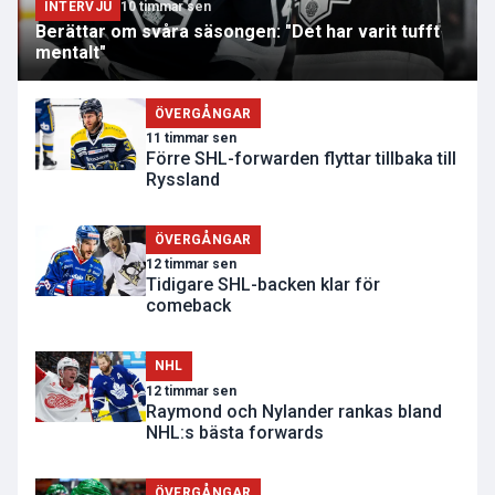
INTERVJU
10 timmar sen
Berättar om svåra säsongen: "Det har varit tufft
mentalt"
ÖVERGÅNGAR
11 timmar sen
Förre SHL-forwarden flyttar tillbaka till
Ryssland
ÖVERGÅNGAR
12 timmar sen
Tidigare SHL-backen klar för
comeback
NHL
12 timmar sen
Raymond och Nylander rankas bland
NHL:s bästa forwards
ÖVERGÅNGAR