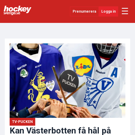
☰
Prenumerera
Logga in
ANNONS
Senaste Nytt
YouTube
SHL
Evenemang
Övrigt
TV-PUCKEN
Kan Västerbotten få hål på