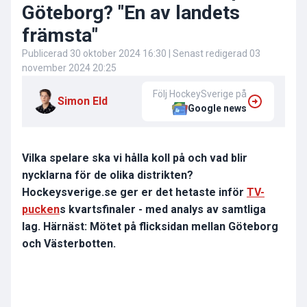
Göteborg? "En av landets
främsta"
Publicerad
30 oktober 2024 16:30
| Senast redigerad
03
november 2024 20:25
Följ HockeySverige på
Simon Eld
Google news
Vilka spelare ska vi hålla koll på och vad blir
nycklarna för de olika distrikten?
Hockeysverige.se ger er det hetaste inför
TV-
pucken
s kvartsfinaler - med analys av samtliga
lag. Härnäst: Mötet på flicksidan mellan Göteborg
och Västerbotten.