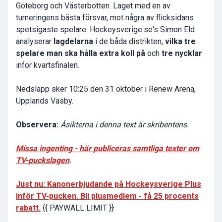
Göteborg och Västerbotten. Laget med en av
turneringens bästa försvar, mot några av flicksidans
spetsigaste spelare. Hockeysverige.se's Simon Eld
analyserar
lagdelarna
i de båda distrikten,
vilka tre
spelare man ska hålla extra koll på
och
tre nycklar
inför kvartsfinalen.
Nedsläpp sker 10:25 den 31 oktober i Renew Arena,
Upplands Väsby.
Observera:
Åsikterna i denna text är skribentens.
Missa ingenting - här publiceras samtliga texter om
TV-puckslagen
.
Just nu: Kanonerbjudande på Hockeysverige Plus
inför TV-pucken. Bli plusmedlem - få 25 procents
rabatt.
{{ PAYWALL LIMIT }}