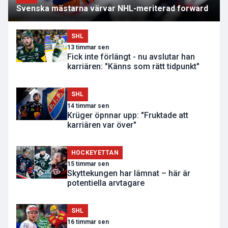
Svenska mästarna värvar NHL-meriterad forward
SHL
13 timmar sen
Fick inte förlängt - nu avslutar han
karriären: "Känns som rätt tidpunkt"
SHL
14 timmar sen
Krüger öpnnar upp: "Fruktade att
karriären var över"
HOCKEYETTAN
15 timmar sen
Skyttekungen har lämnat – här är
potentiella arvtagare
SHL
16 timmar sen