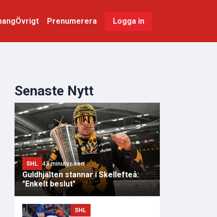
mang
Övrigt
Logga in
Prenumerera
Senaste Nytt
SHL
43 minuter sen
Guldhjälten stannar i Skellefteå:
"Enkelt beslut"
SHL