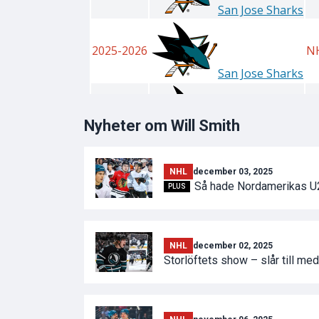
Nyheter om Will Smith
NHL
december 03, 2025
Så hade Nordamerikas U23
PLUS
NHL
december 02, 2025
Storlöftets show – slår till m