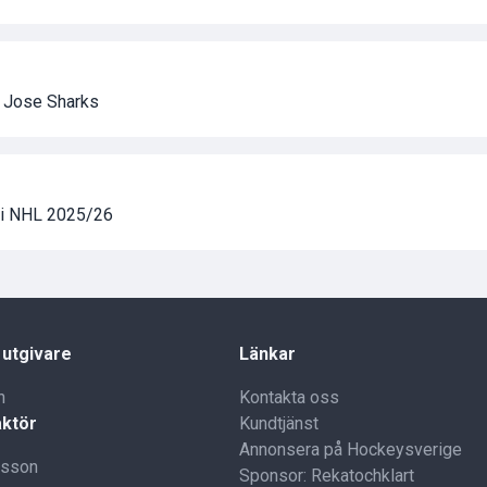
n Jose Sharks
a i NHL 2025/26
 utgivare
Länkar
n
Kontakta oss
ktör
Kundtjänst
Annonsera på Hockeysverige
lsson
Sponsor: Rekatochklart