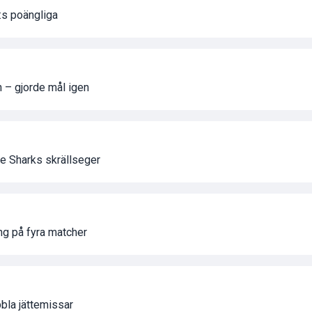
:s poängliga
 – gjorde mål igen
e Sharks skrällseger
ng på fyra matcher
bla jättemissar