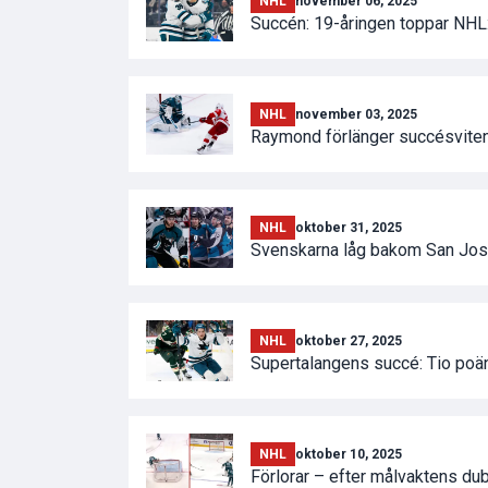
NHL
november 06, 2025
Succén: 19-åringen toppar NHL
NHL
november 03, 2025
Raymond förlänger succésviten
NHL
oktober 31, 2025
Svenskarna låg bakom San Jos
NHL
oktober 27, 2025
Supertalangens succé: Tio poä
NHL
oktober 10, 2025
Förlorar – efter målvaktens dub