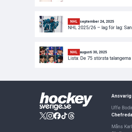
NHL
september 24, 2025
NHL 2025/26 – lag för lag: Sa
NHL
augusti 30, 2025
Lista: De 75 största talangern
Ansvarig
Uffe Bodi
Chefreda
Måns Kar