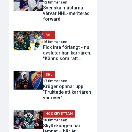
12 timmar sen
Svenska mästarna
värvar NHL-meriterad
forward
SHL
16 timmar sen
Fick inte förlängt - nu
avslutar han karriären:
"Känns som rätt
tidpunkt"
SHL
17 timmar sen
Krüger öpnnar upp:
"Fruktade att karriären
var över"
HOCKEYETTAN
18 timmar sen
Skyttekungen har
lämnat – här är