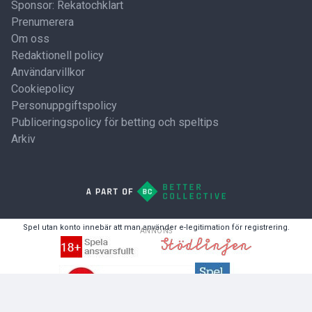
Sponsor: Rekatochklart
Prenumerera
Om oss
Redaktionell policy
Användarvillkor
Cookiepolicy
Personuppgiftspolicy
Publiceringspolicy för betting och speltips
Arkiv
Spel utan konto innebär att man använder e-legitimation för registrering.
ANNONS