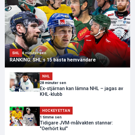
SHL
8 minuter sen
RANKING: SHL:s 15 bästa hemvändare
NHL
28 minuter sen
Ex-stjärnan kan lämna NHL – jagas av
KHL-klubb
HOCKEYETTAN
1 timme sen
Tidigare JVM-målvakten stannar:
"Oerhört kul"