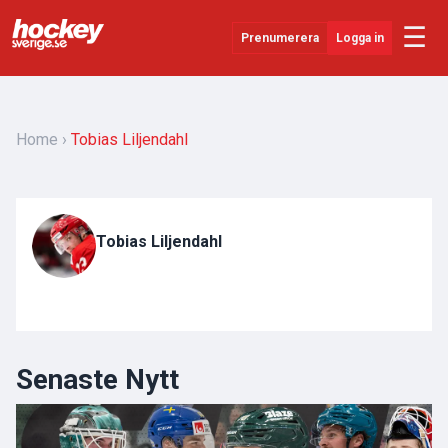
☰
Prenumerera
Logga in
Senaste Nytt
YouTube
Home
Tobias Liljendahl
SHL
Evenemang
Tobias Liljendahl
Övrigt
Senaste Nytt