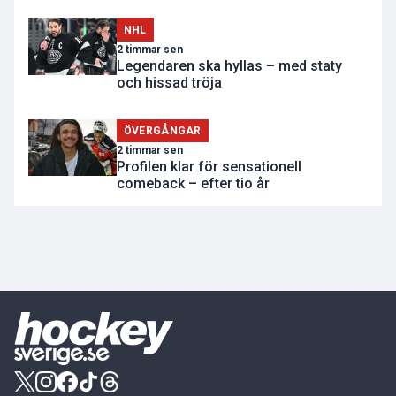
NHL
2 timmar sen
Legendaren ska hyllas – med staty
och hissad tröja
ÖVERGÅNGAR
2 timmar sen
Profilen klar för sensationell
comeback – efter tio år