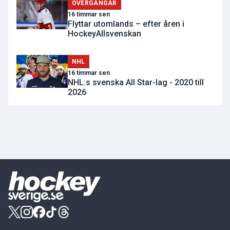
ÖVERGÅNGAR
16 timmar sen
Flyttar utomlands – efter åren i
HockeyAllsvenskan
NHL
16 timmar sen
NHL:s svenska All Star-lag - 2020 till
2026