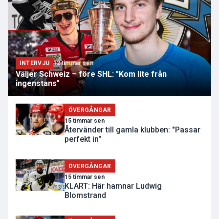
INTERVJU
12 timmar sen
Väljer Schweiz – före SHL: "Kom lite från
ingenstans"
ÖVERGÅNGAR
15 timmar sen
Återvänder till gamla klubben: "Passar
perfekt in"
ÖVERGÅNGAR
15 timmar sen
KLART: Här hamnar Ludwig
Blomstrand