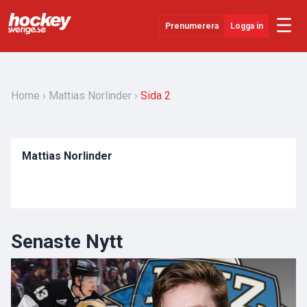
☰
Prenumerera
Logga in
Senaste Nytt
YouTube
Home
Mattias Norlinder
Sida 2
SHL
Evenemang
Mattias Norlinder
Övrigt
Senaste Nytt