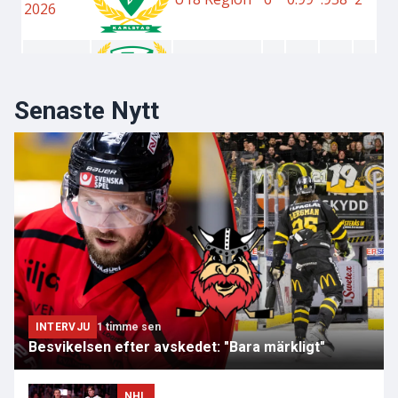
Senaste Nytt
INTERVJU
1 timme sen
Besvikelsen efter avskedet: "Bara märkligt"
NHL