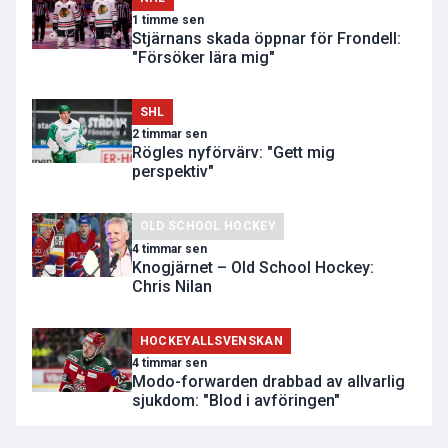
1 timme sen
Stjärnans skada öppnar för Frondell:
"Försöker lära mig"
SHL
2 timmar sen
Rögles nyförvärv: "Gett mig
perspektiv"
OLD SCHOOL HOCKEY
4 timmar sen
Knogjärnet – Old School Hockey:
Chris Nilan
HOCKEYALLSVENSKAN
4 timmar sen
Modo-forwarden drabbad av allvarlig
sjukdom: "Blod i avföringen"