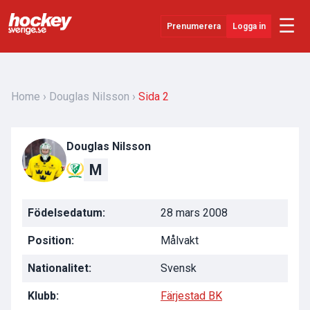
☰
Prenumerera
Logga in
Senaste Nytt
YouTube
Home
Douglas Nilsson
Sida 2
SHL
Douglas Nilsson
Evenemang
M
Övrigt
Födelsedatum:
28 mars 2008
Position:
Målvakt
Nationalitet:
Svensk
Klubb:
Färjestad BK