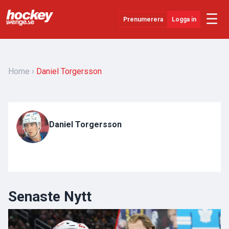
☰
Prenumerera
Logga in
Senaste Nytt
YouTube
Home
Daniel Torgersson
SHL
Evenemang
Daniel Torgersson
Övrigt
Senaste Nytt