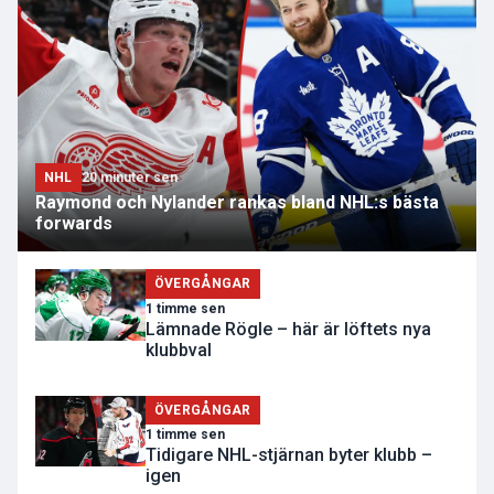
NHL
20 minuter sen
Raymond och Nylander rankas bland NHL:s bästa
forwards
ÖVERGÅNGAR
1 timme sen
Lämnade Rögle – här är löftets nya
klubbval
ÖVERGÅNGAR
1 timme sen
Tidigare NHL-stjärnan byter klubb –
igen