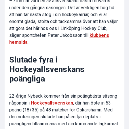
– Zion har varit en av allsvenskans bästa forwards
under den gångna säsongen. Det är verkligen hög tid
att han tar nästa steg i sin hockeykarriär, och vi är
enormt glada, stolta och tacksamma över att han väljer
att göra det här hos oss i Linköping Hockey Club,
säger sportchefen Peter Jakobsson till
klubbens
hemsida
.
Slutade fyra i
Hockeyallsvenskans
poängliga
22-årige Nybeck kommer från sin poängbästa säsong
någonsin i
Hockeyallsvenskan
, där han öste in 53
poäng (18+35) på 48 matcher för Oskarshamn. Med
den noteringen slutade han på en fjärdeplats i
poängligan tillsammans med sin kommande lagkamrat