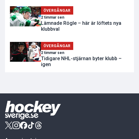
ÖVERGÅNGAR
2 timmar sen
Lämnade Rögle – här är löftets nya
klubbval
ÖVERGÅNGAR
2 timmar sen
Tidigare NHL-stjärnan byter klubb –
igen