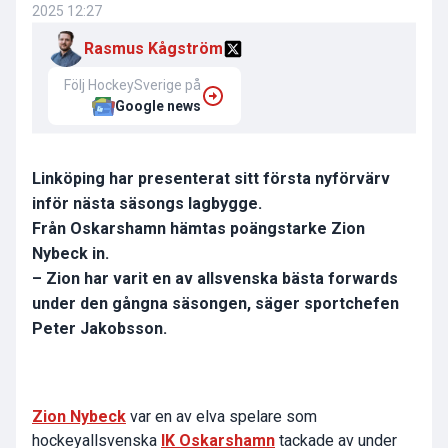
2025 12:27
Rasmus Kågström
Följ HockeySverige på
Google news
Linköping har presenterat sitt första nyförvärv
inför nästa säsongs lagbygge.
Från Oskarshamn hämtas poängstarke Zion
Nybeck in.
– Zion har varit en av allsvenska bästa forwards
under den gångna säsongen, säger sportchefen
Peter Jakobsson.
Zion Nybeck
var en av elva spelare som
hockeyallsvenska
IK Oskarshamn
tackade av under