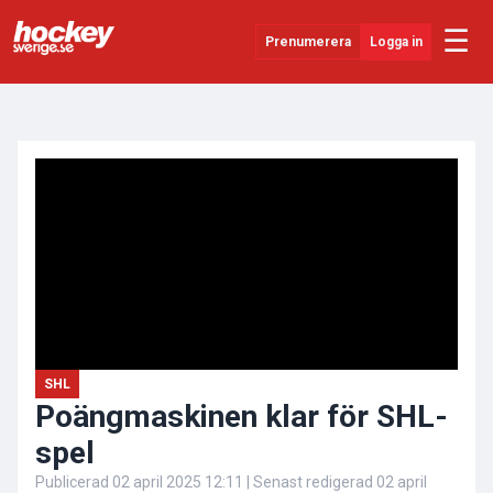
☰
Prenumerera
Logga in
ANNONS
Senaste Nytt
YouTube
SHL
Evenemang
Övrigt
SHL
Poängmaskinen klar för SHL-
spel
Publicerad
02 april 2025 12:11
| Senast redigerad
02 april