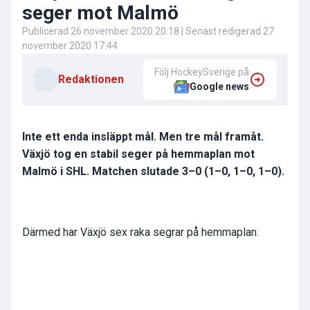
seger mot Malmö
Publicerad
26 november 2020 20:18
| Senast redigerad
27
november 2020 17:44
Följ HockeySverige på
Redaktionen
Google news
Inte ett enda insläppt mål. Men tre mål framåt.
Växjö tog en stabil seger på hemmaplan mot
Malmö i SHL. Matchen slutade 3–0 (1–0, 1–0, 1–0).
Därmed har Växjö sex raka segrar på hemmaplan.