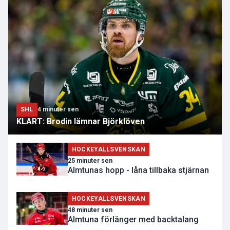
SHL
4 minuter sen
KLART: Brodin lämnar Björklöven
HOCKEYALLSVENSKAN
25 minuter sen
Almtunas hopp - låna tillbaka stjärnan
HOCKEYALLSVENSKAN
48 minuter sen
Almtuna förlänger med backtalang