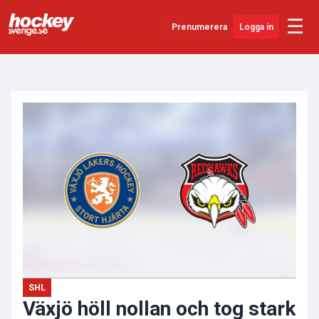
☰
Prenumerera
Logga in
ANNONS
Senaste Nytt
YouTube
SHL
Evenemang
Övrigt
SHL
Växjö höll nollan och tog stark