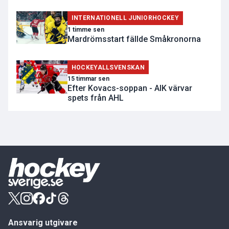
INTERNATIONELL JUNIORHOCKEY
1 timme sen
Mardrömsstart fällde Småkronorna
HOCKEYALLSVENSKAN
15 timmar sen
Efter Kovacs-soppan - AIK värvar
spets från AHL
Ansvarig utgivare