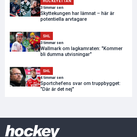
HOCKEYETTAN
3 timmar sen
Skyttekungen har lämnat – här är
potentiella arvtagare
SHL
3 timmar sen
Wallmark om lagkamraten: "Kommer
bli dumma utvisningar"
SHL
4 timmar sen
Sportchefens svar om truppbygget:
"Där är det nej"