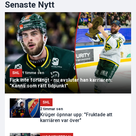
Senaste Nytt
SHL
1 timme sen
Fick inte förlängt - nu avslutar han karriären:
"Känns som rätt tidpunkt"
SHL
2 timmar sen
Krüger öpnnar upp: "Fruktade att
karriären var över"