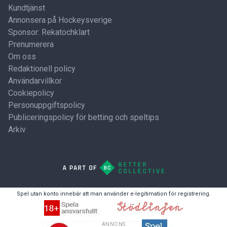
Kundtjänst
Annonsera på Hockeysverige
Sponsor: Rekatochklart
Prenumerera
Om oss
Redaktionell policy
Användarvillkor
Cookiepolicy
Personuppgiftspolicy
Publiceringspolicy för betting och speltips
Arkiv
Spel utan konto innebär att man använder e-legitimation för registrering.
ANNONS