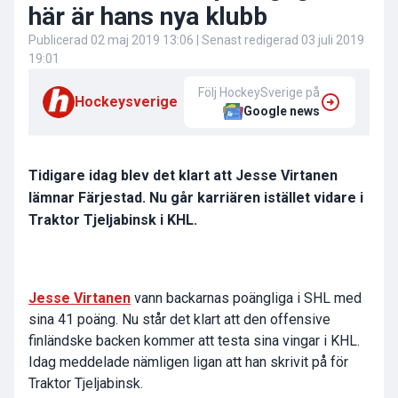
här är hans nya klubb
Publicerad
02 maj 2019 13:06
| Senast redigerad
03 juli 2019
19:01
Följ HockeySverige på
Hockeysverige
Google news
Tidigare idag blev det klart att Jesse Virtanen
lämnar Färjestad. Nu går karriären istället vidare i
Traktor Tjeljabinsk i KHL.
Jesse Virtanen
vann backarnas poängliga i SHL med
sina 41 poäng. Nu står det klart att den offensive
finländske backen kommer att testa sina vingar i KHL.
Idag meddelade nämligen ligan att han skrivit på för
Traktor Tjeljabinsk.