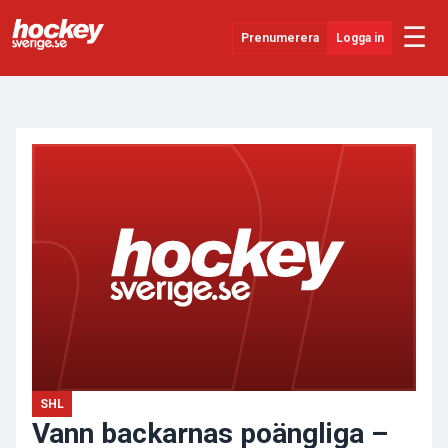
☰
Prenumerera
Logga in
ANNONS
Senaste Nytt
YouTube
SHL
Evenemang
Övrigt
SHL
Vann backarnas poängliga –