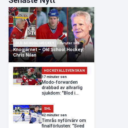
Senaste Nytt
OLD SCHOOL HOCKEY
3 minuter sen
Knogjärnet – Old School Hockey:
Chris Nilan
HOCKEYALLSVENSKAN
17 minuter sen
Modo-forwarden
drabbad av allvarlig
sjukdom: "Blod i
avföringen"
SHL
42 minuter sen
Timrås nyförvärv om
finalförlusten: "Sved