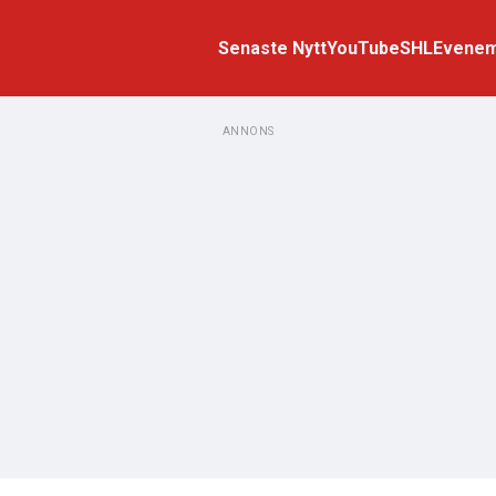
Senaste Nytt
YouTube
SHL
Evene
ANNONS