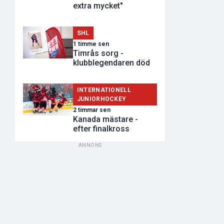
extra mycket"
SHL
1 timme sen
Timrås sorg -
klubblegendaren död
INTERNATIONELL
JUNIORHOCKEY
2 timmar sen
Kanada mästare -
efter finalkross
ANNONS