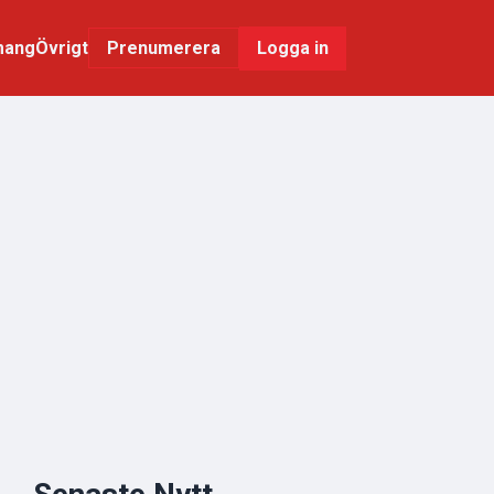
mang
Övrigt
Logga in
Prenumerera