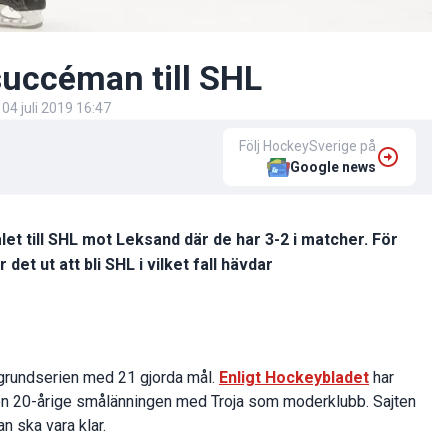
uccéman till SHL
d
04 juli 2019 16:47
Följ HockeySverige på
Google news
alet till SHL mot Leksand där de har 3-2 i matcher. För
et ut att bli SHL i vilket fall hävdar
grundserien med 21 gjorda mål.
Enligt Hockeybladet
har
 den 20-årige smålänningen med Troja som moderklubb. Sajten
n ska vara klar.