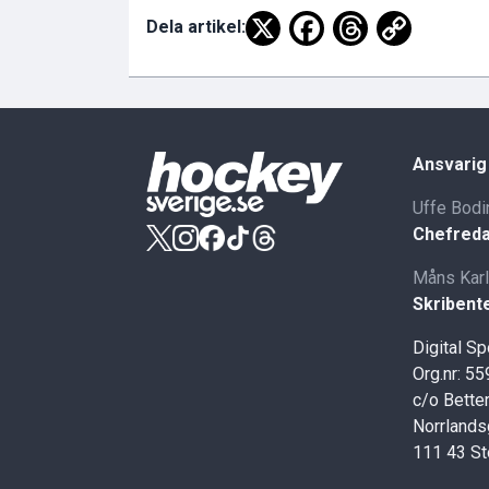
Dela artikel:
Ansvarig
Uffe Bodi
Chefreda
Måns Kar
Skribent
Digital S
Org.nr: 5
c/o Better
Norrlands
111 43 S