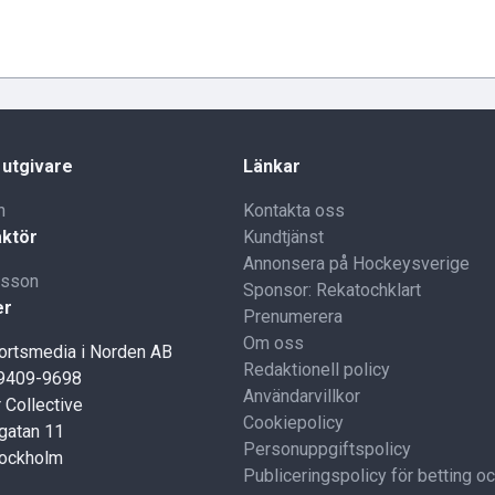
 utgivare
Länkar
n
Kontakta oss
ktör
Kundtjänst
Annonsera på Hockeysverige
lsson
Sponsor: Rekatochklart
er
Prenumerera
Om oss
portsmedia i Norden AB
Redaktionell policy
59409-9698
Användarvillkor
 Collective
Cookiepolicy
gatan 11
Personuppgiftspolicy
tockholm
Publiceringspolicy för betting o