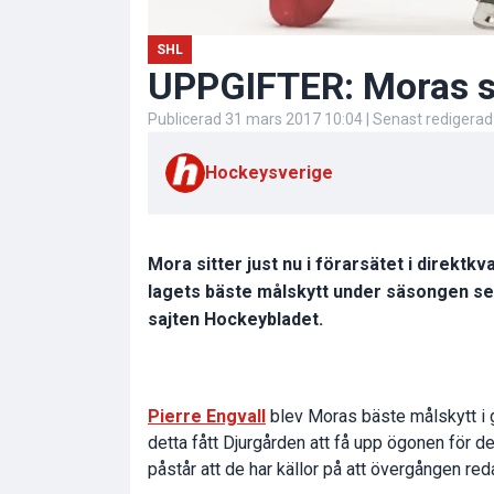
SHL
UPPGIFTER: Moras s
Publicerad
31 mars 2017 10:04
| Senast redigera
Hockeysverige
Mora sitter just nu i förarsätet i direktkv
lagets bäste målskytt under säsongen ser d
sajten Hockeybladet.
Pierre Engvall
blev Moras bäste målskytt i 
detta fått Djurgården att få upp ögonen för
påstår att de har källor på att övergången reda