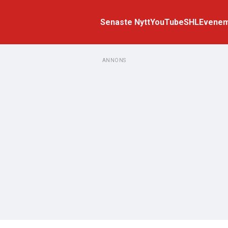
Senaste Nytt
YouTube
SHL
Evene
ANNONS