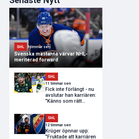
Senaste Nytt
SHL
7 timmar sen
Svenska mästarna värvar NHL-
meriterad forward
SHL
11 timmar sen
Fick inte förlängt - nu
avslutar han karriären:
"Känns som rätt
tidpunkt"
SHL
12 timmar sen
Krüger öpnnar upp:
"Fruktade att karriären