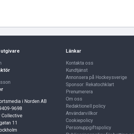
 utgivare
Länkar
n
Kontakta oss
ktör
Kundtjänst
Annonsera på Hockeysverige
lsson
Sponsor: Rekatochklart
er
Prenumerera
Om oss
portsmedia i Norden AB
Redaktionell policy
59409-9698
Användarvillkor
 Collective
Cookiepolicy
gatan 11
Personuppgiftspolicy
tockholm