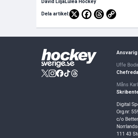
David Lilja
Luleå Hockey
Dela artikel:
Ansvarig
Uffe Bodi
Chefreda
Måns Kar
Skribent
Digital S
Org.nr: 5
c/o Better
Norrlands
111 43 S