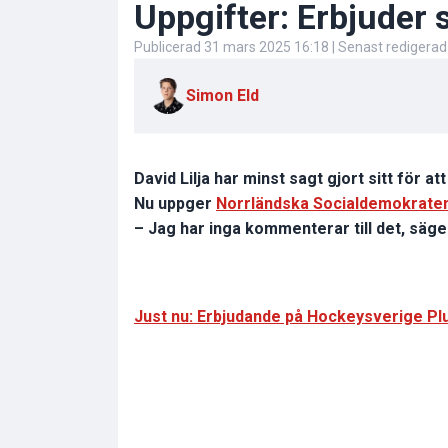
Uppgifter: Erbjuder
Publicerad
31 mars 2025 16:18
| Senast redigera
Simon Eld
David Lilja har minst sagt gjort sitt för a
Nu uppger
Norrländska Socialdemokrate
– Jag har inga kommenterar till det, säger
Just nu: Erbjudande på Hockeysverige Plu