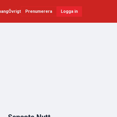
mang
Övrigt
Logga in
Prenumerera