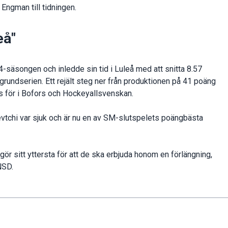
 Engman till tidningen.
eå"
24-säsongen och inledde sin tid i Luleå med att snitta 8.57
 grundserien. Ett rejält steg ner från produktionen på 41 poäng
s för i Bofors och Hockeyallsvenskan.
Levtchi var sjuk och är nu en av SM-slutspelets poängbästa
gör sitt yttersta för att de ska erbjuda honom en förlängning,
NSD.