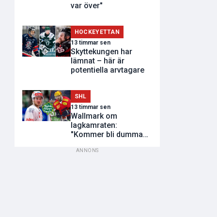
var över"
HOCKEYETTAN
13 timmar sen
Skyttekungen har
lämnat – här är
potentiella arvtagare
SHL
13 timmar sen
Wallmark om
lagkamraten:
"Kommer bli dumma
utvisningar"
ANNONS