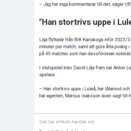
– Jag har inga kommenterar till det, säger Ulf
"Han stortrivs uppe i Lul
Lilja flyttade från BIK Karlskoga inför 2023/
minuter per match, samt att göra åtta poäng i
på 45 matcher som han dessförinnan noterat
I slutspelet klev David Lilja fram när Anton 
spelare.
– Han stortrivs uppe i Luleå, har tålamod och 
har agenten, Marcus Isaksson även sagt till 
Den här artikeln handlar om: