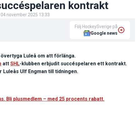
 succéspelaren kontrakt
d
04 november 2025 13:33
Följ HockeySverige på
Google news
tt övertyga Luleå om att förlänga.
n
att
SHL
-klubben erbjudit succéspelaren ett kontrakt.
 Luleås Ulf Engman till tidningen.
s. Bli plusmedlem – med 25 procents rabatt.