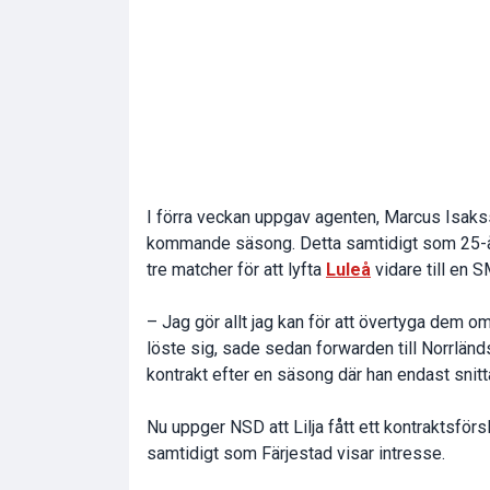
I förra veckan uppgav agenten, Marcus Isaksson
kommande säsong. Detta samtidigt som 25-å
tre matcher för att lyfta
Luleå
vidare till en S
– Jag gör allt jag kan för att övertyga dem om
löste sig, sade sedan forwarden till Norrlän
kontrakt efter en säsong där han endast snitta
Nu uppger NSD att Lilja fått ett kontraktsfö
samtidigt som Färjestad visar intresse.