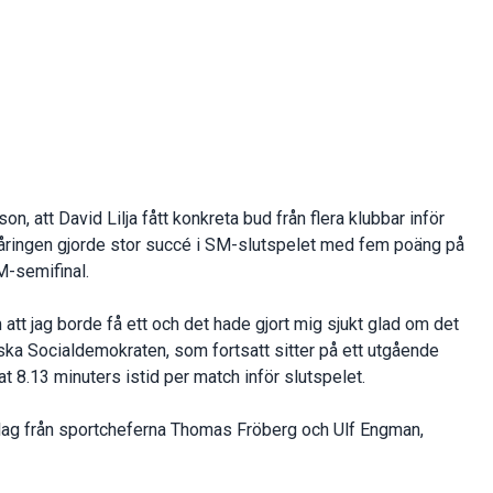
, att David Lilja fått konkreta bud från flera klubbar inför
ringen gjorde stor succé i SM-slutspelet med fem poäng på
M-semifinal.
 att jag borde få ett och det hade gjort mig sjukt glad om det
dska Socialdemokraten, som fortsatt sitter på ett utgående
t 8.13 minuters istid per match inför slutspelet.
rslag från sportcheferna Thomas Fröberg och Ulf Engman,