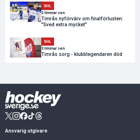
SHL
2 timmar sen
Timrås nyförvärv om finalförlusten:
"Sved extra mycket"
SHL
3 timmar sen
Timrås sorg - klubblegendaren död
Ansvarig utgivare