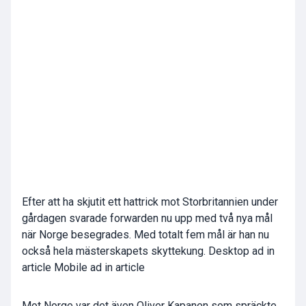
Efter att ha skjutit ett hattrick mot Storbritannien under
gårdagen svarade forwarden nu upp med två nya mål
när Norge besegrades. Med totalt fem mål är han nu
också hela mästerskapets skyttekung. Desktop ad in
article Mobile ad in article
Mot Norge var det även
Oliver Kapanen
som spräckte