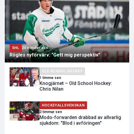
SHL
24 minuter sen
Rögles nyförvärv: "Gett mig perspektiv"
OLD SCHOOL HOCKEY
1 timme sen
Knogjärnet – Old School Hockey:
Chris Nilan
HOCKEYALLSVENSKAN
2 timmar sen
Modo-forwarden drabbad av allvarlig
sjukdom: "Blod i avföringen"