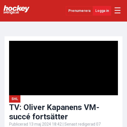
☰
Prenumerera
Logga in
ANNONS
Senaste Nytt
YouTube
SHL
Evenemang
Övrigt
SHL
TV: Oliver Kapanens VM-
succé fortsätter
Publicerad
13 maj 2024 18:42
| Senast redigerad
07