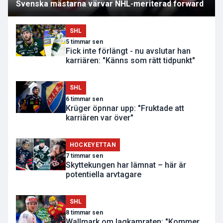
Svenska mästarna värvar NHL-meriterad forward
SHL
5 timmar sen
Fick inte förlängt - nu avslutar han
karriären: "Känns som rätt tidpunkt"
SHL
6 timmar sen
Krüger öpnnar upp: "Fruktade att
karriären var över"
HOCKEYETTAN
7 timmar sen
Skyttekungen har lämnat – här är
potentiella arvtagare
SHL
8 timmar sen
Wallmark om lagkamraten: "Kommer