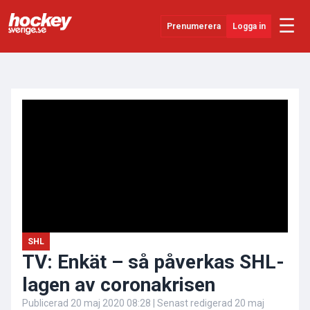
☰
Prenumerera
Logga in
ANNONS
Senaste Nytt
YouTube
SHL
Evenemang
Övrigt
SHL
TV: Enkät – så påverkas SHL-
lagen av coronakrisen
Publicerad
20 maj 2020 08:28
| Senast redigerad
20 maj