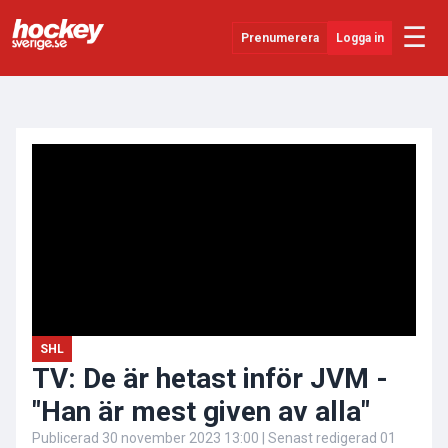
☰
Prenumerera
Logga in
ANNONS
Senaste Nytt
YouTube
SHL
Evenemang
Övrigt
SHL
TV: De är hetast inför JVM -
"Han är mest given av alla"
Publicerad
30 november 2023 13:00
| Senast redigerad
01