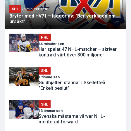
SHL
25 minuter sen
Bryter med HV71 – lägger av: "Ber verkligen om
ursäkt"
NHL
44 minuter sen
Har spelat 47 NHL-matcher – skriver
kontrakt värt över 300 miljoner
SHL
1 timme sen
Guldhjälten stannar i Skellefteå:
"Enkelt beslut"
SHL
13 timmar sen
Svenska mästarna värvar NHL-
meriterad forward