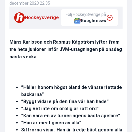
december 2023 22:35
Följ HockeySverige på
Hockeysverige
Google news
Måns Karlsson och Rasmus Kågström lyfter fram
tre heta juniorer inför JVM-uttagningen på onsdag
nästa vecka.
”Håller honom högst bland de vänsterfattade
backarna”
”Byggt vidare på den fina vår han hade”
”Jag vet inte om orolig är rätt ord”
”Kan vara en av turneringens bästa spelare”
”Han är mest given av alla”
Siffrorna visar: Han är tredje bäst genom alla