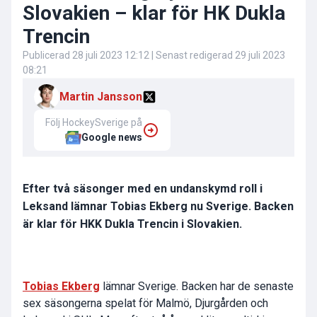
Slovakien – klar för HK Dukla
Trencin
Publicerad
28 juli 2023 12:12
| Senast redigerad
29 juli 2023
08:21
Martin Jansson
Följ HockeySverige på
Google news
Efter två säsonger med en undanskymd roll i
Leksand lämnar Tobias Ekberg nu Sverige. Backen
är klar för HKK Dukla Trencin i Slovakien.
Tobias Ekberg
lämnar Sverige. Backen har de senaste
sex säsongerna spelat för Malmö, Djurgården och