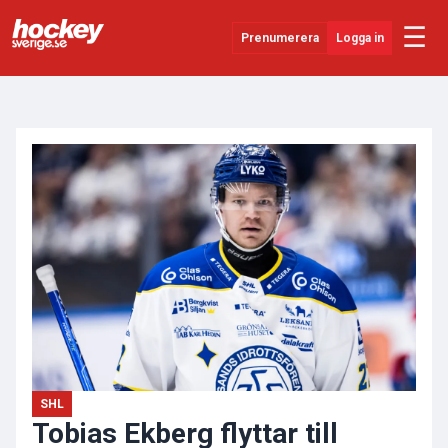
☰
Prenumerera
Logga in
ANNONS
Senaste Nytt
YouTube
SHL
Evenemang
Övrigt
SHL
Tobias Ekberg flyttar till