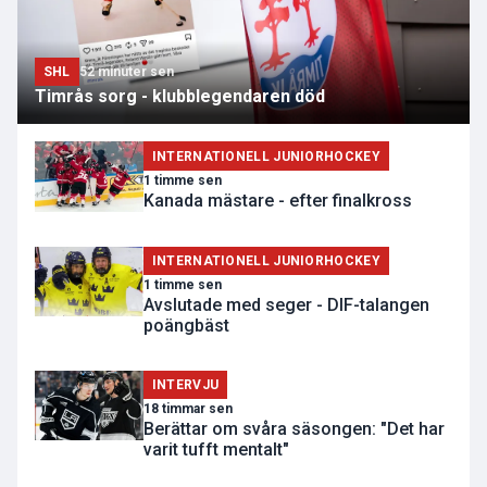
SHL
52 minuter sen
Timrås sorg - klubblegendaren död
INTERNATIONELL JUNIORHOCKEY
1 timme sen
Kanada mästare - efter finalkross
INTERNATIONELL JUNIORHOCKEY
1 timme sen
Avslutade med seger - DIF-talangen
poängbäst
INTERVJU
18 timmar sen
Berättar om svåra säsongen: "Det har
varit tufft mentalt"